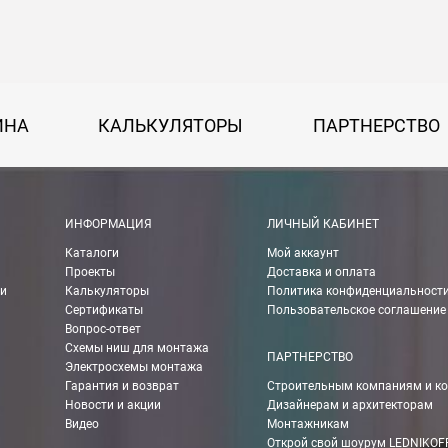
на 30 руб. за каждый км от МКАД.
50 руб. + 30 руб. за каждый км от МКАД.
ИНА
КАЛЬКУЛЯТОРЫ
ПАРТНЕРСТВО
 руб.
рассчитывается индивидуально, согласно габаритам и весу груза.
ИНФОРМАЦИЯ
ЛИЧНЫЙ КАБИНЕТ
Каталоги
Мой аккаунт
ании Boxberry. При оформлении заказа выберете «Доставка Boxbe
Проекты
Доставка и оплата
ии
Калькуляторы
Политика конфиденциальност
Сертификаты
Пользовательское соглашение
Вопрос-ответ
Схемы ниш для монтажа
мпанией в другие города России.
ПАРТНЕРСТВО
Электросхемы монтажа
Гарантия и возврат
Строительным компаниям и к
Новости и акции
Дизайнерам и архитекторам
о ТК 750 руб.
Видео
Монтажникам
Открой свой шоурум LEDNIKOF
чения Вы можете рассчитать с помощью калькулятора ТК на их сай