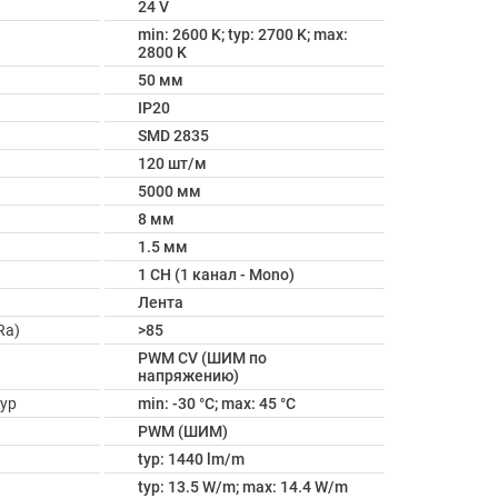
24 V
min: 2600 K; typ: 2700 K; max:
2800 K
50 мм
IP20
SMD 2835
120 шт/м
5000 мм
8 мм
1.5 мм
1 CH (1 канал - Mono)
Лента
Ra)
>85
PWM СV (ШИМ по
напряжению)
ур
min: -30 °C; max: 45 °C
PWM (ШИМ)
typ: 1440 lm/m
typ: 13.5 W/m; max: 14.4 W/m