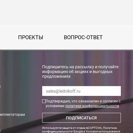
ПРОЕКТЫ
ВОПРОС-ОТВЕТ
Подпишитесь на рассылку и получайте
информацию об акциях и выгодных
предложениях
rry»
и
Подтверждаю, что ознакомлен и согласен с
условиями
политики конфиденциальности
омплектаторам
ПОДПИСАТЬСЯ
Используется защита от спама reCAPTCHA,
Политика
F
конфиденциальности Google
и
Условия использования
.
тах. Необходимые данные по весу и размеру оборудования Вам пр