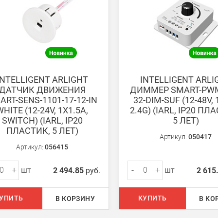
ету в любом удобном Вам банке.
енеджер для уточнения даты доставки. Обратите внимание, что день
INTELLIGENT ARLIGHT
INTELLIGENT ARLI
ДАТЧИК ДВИЖЕНИЯ
ДИММЕР SMART-PWM
ART-SENS-1101-17-12-IN
32-DIM-SUF (12-48V, 
WHITE (12-24V, 1X1.5A,
2.4G) (IARL, IP20 ПЛ
SWITCH) (IARL, IP20
5 ЛЕТ)
ПЛАСТИК, 5 ЛЕТ)
ом из наших
магазинов
Артикул:
050417
Артикул:
056415
+
-
+
шт
шт
2 494.85
руб.
2 615
 руб.
750 руб.
УПИТЬ
КУПИТЬ
В КОРЗИНУ
В КО