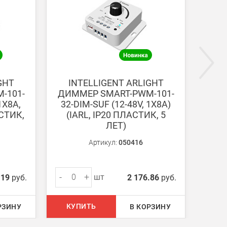
ги поступают на наш счет в течении 3-5 дней.
GHT
INTELLIGENT ARLIGHT
I
-101-
ДИММЕР SMART-PWM-101-
ДИМ
1X8A,
32-DIM-SUF (12-48V, 1X8A)
72-S
АСТИК,
(IARL, IP20 ПЛАСТИК, 5
2.4
ЛЕТ)
Артикул:
050416
-
+
-
шт
.19
руб.
2 176.86
руб.
КУПИТЬ
КУ
РЗИНУ
В КОРЗИНУ