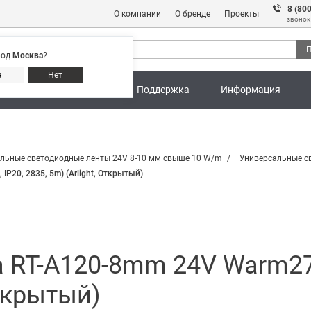
8 (80
О компании
О бренде
Проекты
звонок
П
род
Москва
?
Адреса магазинов
8 (800) 301 91 28
а
Нет
ны
Калькуляторы
Поддержка
Информация
льные светодиодные ленты 24V 8-10 мм свыше 10 W/m
Универсальные с
P20, 2835, 5m) (Arlight, Открытый)
 RT-A120-8mm 24V Warm270
Открытый)