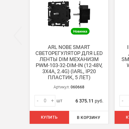
Безналичная оплата по счету
Вы можете оплатить заказ по выставленному сч
После получения оплаты счета с Вами свяжется м
ARL NOBE SMART
СВЕТОРЕГУЛЯТОР ДЛЯ LED
Доставка:
ЛЕНТЫ DIM МЕХАНИЗМ
SM
PWM-103-32-DIM-IN (12-48V,
3Х4A, 2.4G) (IARL, IP20
Самовывоз
ПЛАСТИК, 5 ЛЕТ)
Вы можете самостоятельно забрать заказ в одн
Артикул:
060668
В Москве (внутри МКАД)
-
+
-
шт
6 375.11
руб.
БЕСПЛАТНАЯ доставка при сумме заказа от 7000
При заказе менее 7000 руб. стоимость доставки 
КУПИТЬ
К
В КОРЗИНУ