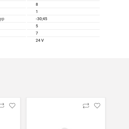
8
1
ур
-30;45
5
7
24 V