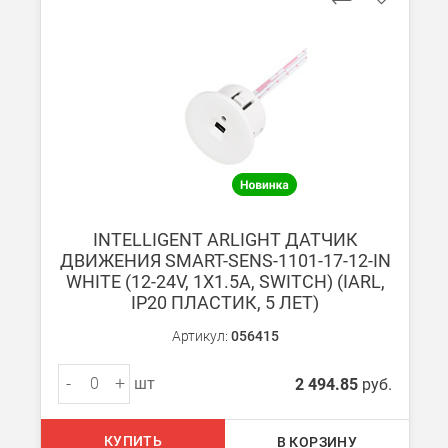
При заказе от 7000 руб. стоимость доставки равна 30 руб. з
При заказе менее 7000 руб. стоимость доставки 750 руб. + 30
В Санкт-Петербурге
БЕСПЛАТНАЯ доставка при сумме заказа от 7000 руб.
При заказе менее 7000 руб. стоимость доставки рассчитывает
Boxberry
INTELLIGENT ARLIGHT ДАТЧИК
Мы можем доставить ваши заказы сервисом компании Boxberr
ДВИЖЕНИЯ SMART-SENS-1101-17-12-IN
WHITE (12-24V, 1X1.5A, SWITCH) (IARL,
IP20 ПЛАСТИК, 5 ЛЕТ)
Транспортные компании
Мы можем отправить ваш заказ транспортной компанией в др
Артикул:
056415
Доставка до ТК от 7000 руб. БЕСПЛАТНО.
-
+
шт
2 494.85
руб.
При заказе менее 7000 руб. стоимость доставки до ТК 750 руб
Стоимость доставки ТК до Вашего пункта назначения Вы мож
КУПИТЬ
В КОРЗИНУ