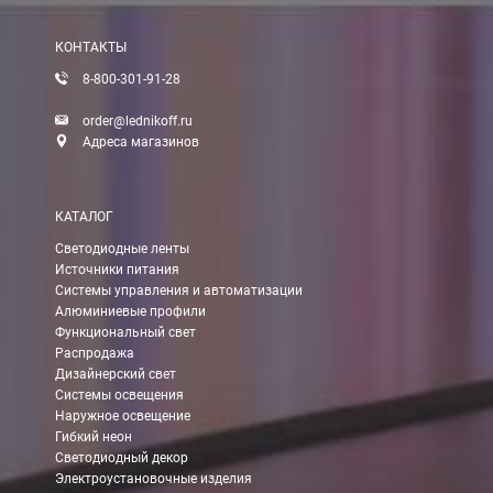
После получения оплаты счета с Вами свяжется менеджер для 
КОНТАКТЫ
8-800-301-91-28
Доставка:
order@lednikoff.ru
Адреса магазинов
Самовывоз
КАТАЛОГ
Вы можете самостоятельно забрать заказ в одном из наших
м
Светодиодные ленты
Источники питания
В Москве (внутри МКАД)
Системы управления и автоматизации
Алюминиевые профили
БЕСПЛАТНАЯ доставка при сумме заказа от 7000 руб.
Функциональный свет
При заказе менее 7000 руб. стоимость доставки 750 руб.
Распродажа
Дизайнерский свет
Системы освещения
В Москве и МО (за МКАД)
Наружное освещение
Гибкий неон
При заказе от 7000 руб. стоимость доставки равна 30 руб. з
Светодиодный декор
Электроустановочные изделия
При заказе менее 7000 руб. стоимость доставки 750 руб. + 30