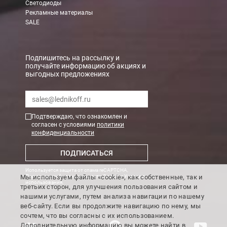
Светодиоды
Рекламные материалы
В Санкт-Петербурге
SALE
БЕСПЛАТНАЯ доставка при сумме заказа от 7000 руб.
При заказе менее 7000 руб. стоимость доставки рассчитывает
Подпишитесь на рассылку и
получайте информацию об акциях и
выгодных предложениях
Boxberry
Мы можем доставить ваши заказы сервисом компании Boxberr
Подтверждаю, что ознакомлен и
Транспортные компании
согласен с условиями
политики
конфиденциальности
Мы можем отправить ваш заказ транспортной компанией в др
ПОДПИСАТЬСЯ
Доставка до ТК от 7000 руб. БЕСПЛАТНО.
Используется защита от спама reCAPTCHA,
При заказе менее 7000 руб. стоимость доставки до ТК 750 руб
Мы используем файлы «cookie», как собственные, так и
Политика конфиденциальности Google
и
Условия
использования
.
третьих сторон, для улучшения пользования сайтом и
Стоимость доставки ТК до Вашего пункта назначения Вы мож
нашими услугами, путем анализа навигации по нашему
Подробнее об
оплате и доставке
веб-сайту. Если вы продолжите навигацию по нему, мы
сочтем, что вы согласны с их использованием.
Дополнительную информацию вы можете найти в