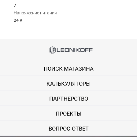
7
Напряжение питания
24 V
Способы оплаты
Онлайн оплата банковской картой
ПОИСК МАГАЗИНА
Вы можете оплатить покупку на сайте банковской картой Visa,
КАЛЬКУЛЯТОРЫ
Оплата при получении
Вы можете оплатить заказ непосредственно при получении б
ПАРТНЕРСТВО
ВНИМАНИЕ! Оплата при получении возможна только для Моск
ПРОЕКТЫ
Безналичная оплата по счету
ВОПРОС-ОТВЕТ
Вы можете оплатить заказ по выставленному счету в любом 