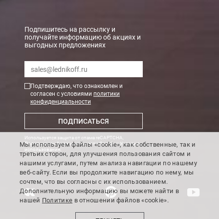
Подпишитесь на рассылку и
получайте информацию об акциях и
выгодных предложениях
Подтверждаю, что ознакомлен и
согласен с условиями
политики
конфиденциальности
ПОДПИСАТЬСЯ
Используется защита от спама reCAPTCHA,
Мы используем файлы «cookie», как собственные, так и
Политика конфиденциальности Google
и
Условия
использования
.
третьих сторон, для улучшения пользования сайтом и
нашими услугами, путем анализа навигации по нашему
веб-сайту. Если вы продолжите навигацию по нему, мы
сочтем, что вы согласны с их использованием.
Дополнительную информацию вы можете найти в
нашей
Политике
в отношении файлов «cookie».