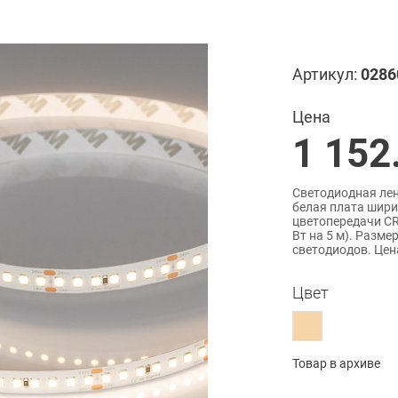
Артикул:
0286
Цена
1 152
Светодиодная лен
белая плата шири
цветопередачи CRI
Вт на 5 м). Разме
светодиодов. Цена
Цвет
Товар в архиве