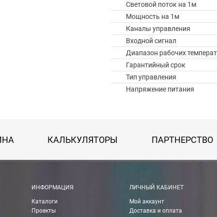
Световой поток на 1м
Мощность на 1м
Каналы управления
Входной сигнал
Диапазон рабочих температ
Гарантийный срок
Тип управления
Напряжение питания
ИНА
КАЛЬКУЛЯТОРЫ
ПАРТНЕРСТВО
 картой Visa, Mastercard, МИР.
ИНФОРМАЦИЯ
ЛИЧНЫЙ КАБИНЕТ
Каталоги
Мой аккаунт
 получении банковской картой или наличными.
Проекты
Доставка и оплата