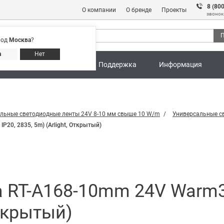
8 (80
О компании
О бренде
Проекты
звонок
П
род
Москва
?
Адреса магазинов
8 (800) 301 91 28
а
Нет
ны
Калькуляторы
Поддержка
Информация
льные светодиодные ленты 24V 8-10 мм свыше 10 W/m
Универсальные с
20, 2835, 5m) (Arlight, Открытый)
 RT-A168-10mm 24V Warm35
Открытый)