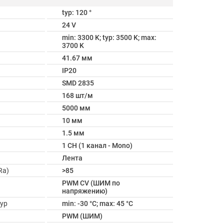
typ: 120 °
24 V
min: 3300 K; typ: 3500 K; max:
3700 K
41.67 мм
IP20
SMD 2835
168 шт/м
5000 мм
10 мм
1.5 мм
1 CH (1 канал - Mono)
Лента
Ra)
>85
PWM СV (ШИМ по
напряжению)
ур
min: -30 °C; max: 45 °C
PWM (ШИМ)