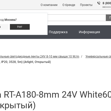
8 (80
О компании
О бренде
Проекты
звонок
П
род
Москва
?
Адреса магазинов
8 (800) 301 91 28
а
Нет
ны
Калькуляторы
Поддержка
Информация
льные светодиодные ленты 24V 8-10 мм свыше 10 W/m
Универсальные с
P20, 3528, 5m) (Arlight, Открытый)
 RT-A180-8mm 24V White600
Открытый)