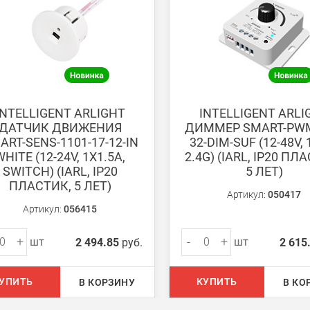
ету в любом удобном Вам банке.
енеджер для уточнения даты доставки. Обратите внимание, что день
INTELLIGENT ARLIGHT
INTELLIGENT ARLI
ДАТЧИК ДВИЖЕНИЯ
ДИММЕР SMART-PWM
ART-SENS-1101-17-12-IN
32-DIM-SUF (12-48V, 
WHITE (12-24V, 1X1.5A,
2.4G) (IARL, IP20 ПЛ
SWITCH) (IARL, IP20
5 ЛЕТ)
ПЛАСТИК, 5 ЛЕТ)
ом из наших
магазинов
Артикул:
050417
Артикул:
056415
+
-
+
шт
шт
2 494.85
руб.
2 615
 руб.
750 руб.
УПИТЬ
КУПИТЬ
В КОРЗИНУ
В КО