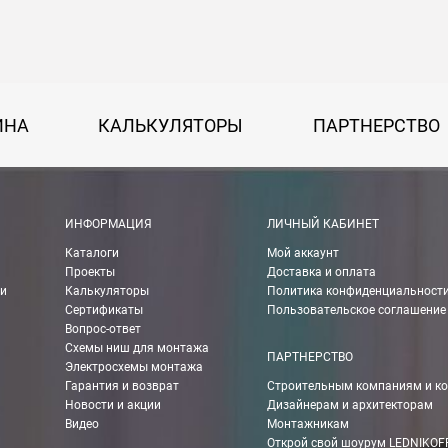
на 30 руб. за каждый км от МКАД.
50 руб. + 30 руб. за каждый км от МКАД.
ИНА
КАЛЬКУЛЯТОРЫ
ПАРТНЕРСТВО
 руб.
рассчитывается индивидуально, согласно габаритам и весу груза.
ИНФОРМАЦИЯ
ЛИЧНЫЙ КАБИНЕТ
Каталоги
Мой аккаунт
ании Boxberry. При оформлении заказа выберете «Доставка Boxbe
Проекты
Доставка и оплата
ии
Калькуляторы
Политика конфиденциальност
Сертификаты
Пользовательское соглашение
Вопрос-ответ
Схемы ниш для монтажа
мпанией в другие города России.
ПАРТНЕРСТВО
Электросхемы монтажа
Гарантия и возврат
Строительным компаниям и к
Новости и акции
Дизайнерам и архитекторам
о ТК 750 руб.
Видео
Монтажникам
Открой свой шоурум LEDNIKOF
чения Вы можете рассчитать с помощью калькулятора ТК на их сай