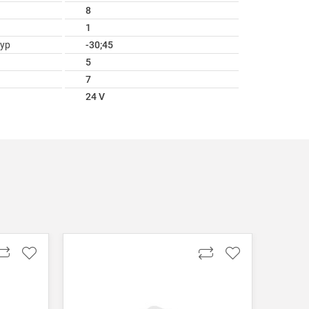
8
1
ур
-30;45
5
7
24 V