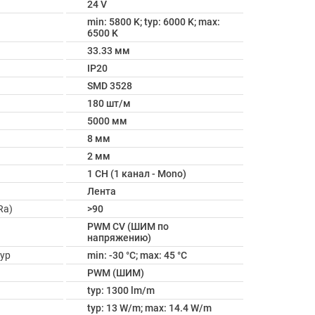
24 V
min: 5800 K; typ: 6000 K; max:
6500 K
33.33 мм
IP20
SMD 3528
180 шт/м
5000 мм
8 мм
2 мм
1 CH (1 канал - Mono)
Лента
Ra)
>90
PWM СV (ШИМ по
напряжению)
ур
min: -30 °C; max: 45 °C
PWM (ШИМ)
typ: 1300 lm/m
typ: 13 W/m; max: 14.4 W/m