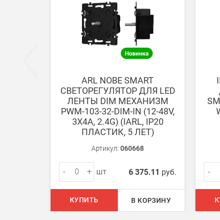
Безналичная оплата по счету
Вы можете оплатить заказ по выставленному сч
После получения оплаты счета с Вами свяжется м
ARL NOBE SMART
СВЕТОРЕГУЛЯТОР ДЛЯ LED
Доставка:
ЛЕНТЫ DIM МЕХАНИЗМ
SM
PWM-103-32-DIM-IN (12-48V,
3Х4A, 2.4G) (IARL, IP20
Самовывоз
ПЛАСТИК, 5 ЛЕТ)
Вы можете самостоятельно забрать заказ в одн
Артикул:
060668
В Москве (внутри МКАД)
-
+
-
шт
6 375.11
руб.
БЕСПЛАТНАЯ доставка при сумме заказа от 7000
При заказе менее 7000 руб. стоимость доставки 
КУПИТЬ
К
В КОРЗИНУ