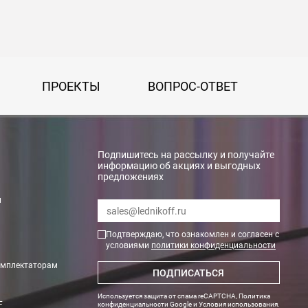
ПРОЕКТЫ
ВОПРОС-ОТВЕТ
Подпишитесь на рассылку и получайте
информацию об акциях и выгодных
предложениях
rry»
и
Подтверждаю, что ознакомлен и согласен с
условиями
политики конфиденциальности
омплектаторам
ПОДПИСАТЬСЯ
Используется защита от спама reCAPTCHA,
Политика
F
конфиденциальности Google
и
Условия использования
.
тах. Необходимые данные по весу и размеру оборудования Вам пр