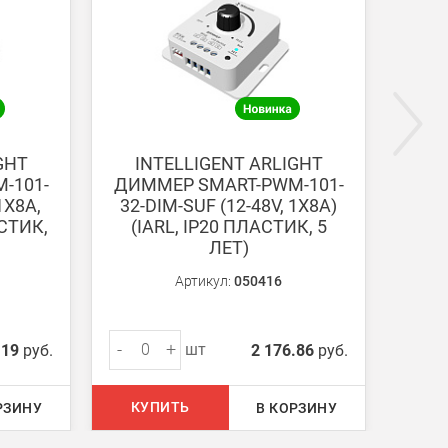
ги поступают на наш счет в течении 3-5 дней.
GHT
INTELLIGENT ARLIGHT
I
-101-
ДИММЕР SMART-PWM-101-
ДИМ
1X8A,
32-DIM-SUF (12-48V, 1X8A)
72-S
АСТИК,
(IARL, IP20 ПЛАСТИК, 5
2.4
ЛЕТ)
Артикул:
050416
-
+
-
шт
.19
руб.
2 176.86
руб.
КУПИТЬ
КУ
РЗИНУ
В КОРЗИНУ