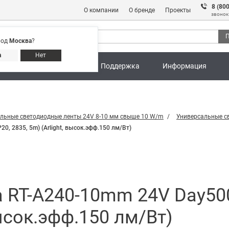
8 (80
О компании
О бренде
Проекты
звонок
П
род
Москва
?
Адреса магазинов
8 (800) 301 91 28
а
Нет
ны
Калькуляторы
Поддержка
Информация
льные светодиодные ленты 24V 8-10 мм свыше 10 W/m
Универсальные с
0, 2835, 5m) (Arlight, высок.эфф.150 лм/Вт)
 RT-A240-10mm 24V Day500
высок.эфф.150 лм/Вт)