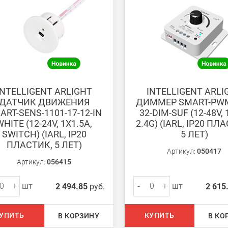
ету в любом удобном Вам банке.
енеджер для уточнения даты доставки. Обратите внимание, что день
INTELLIGENT ARLIGHT
INTELLIGENT ARLI
ДАТЧИК ДВИЖЕНИЯ
ДИММЕР SMART-PWM
ART-SENS-1101-17-12-IN
32-DIM-SUF (12-48V, 
WHITE (12-24V, 1X1.5A,
2.4G) (IARL, IP20 ПЛ
SWITCH) (IARL, IP20
5 ЛЕТ)
ПЛАСТИК, 5 ЛЕТ)
ом из наших
магазинов
Артикул:
050417
Артикул:
056415
+
-
+
шт
шт
2 494.85
руб.
2 615
 руб.
750 руб.
УПИТЬ
КУПИТЬ
В КОРЗИНУ
В КО