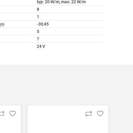
typ: 20 W/m; max: 22 W/m
8
1
ур
-30;45
5
7
24 V