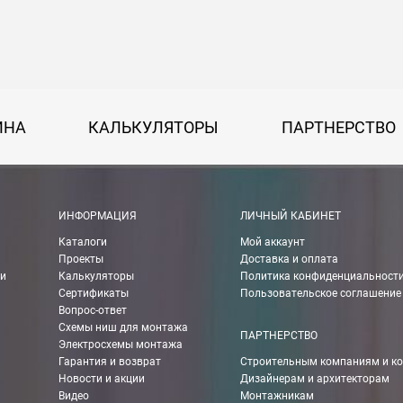
на 30 руб. за каждый км от МКАД.
50 руб. + 30 руб. за каждый км от МКАД.
ИНА
КАЛЬКУЛЯТОРЫ
ПАРТНЕРСТВО
 руб.
рассчитывается индивидуально, согласно габаритам и весу груза.
ИНФОРМАЦИЯ
ЛИЧНЫЙ КАБИНЕТ
Каталоги
Мой аккаунт
ании Boxberry. При оформлении заказа выберете «Доставка Boxbe
Проекты
Доставка и оплата
ии
Калькуляторы
Политика конфиденциальност
Сертификаты
Пользовательское соглашение
Вопрос-ответ
Схемы ниш для монтажа
мпанией в другие города России.
ПАРТНЕРСТВО
Электросхемы монтажа
Гарантия и возврат
Строительным компаниям и к
Новости и акции
Дизайнерам и архитекторам
о ТК 750 руб.
Видео
Монтажникам