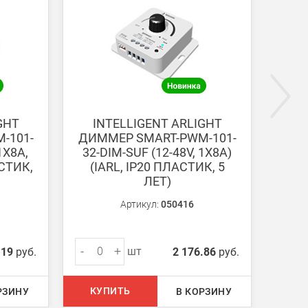
ги поступают на наш счет в течении 3-5 дней.
GHT
INTELLIGENT ARLIGHT
I
-101-
ДИММЕР SMART-PWM-101-
ДИМ
1X8A,
32-DIM-SUF (12-48V, 1X8A)
72-S
АСТИК,
(IARL, IP20 ПЛАСТИК, 5
2.4
ЛЕТ)
Артикул:
050416
-
+
-
шт
.19
руб.
2 176.86
руб.
КУПИТЬ
КУ
РЗИНУ
В КОРЗИНУ