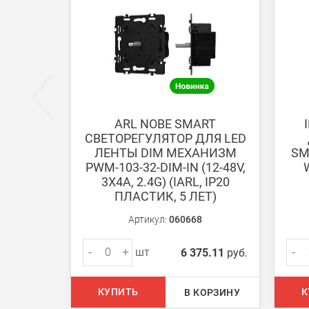
Безналичная оплата по счету
Вы можете оплатить заказ по выставленному сч
После получения оплаты счета с Вами свяжется м
ARL NOBE SMART
СВЕТОРЕГУЛЯТОР ДЛЯ LED
Доставка:
ЛЕНТЫ DIM МЕХАНИЗМ
SM
PWM-103-32-DIM-IN (12-48V,
3Х4A, 2.4G) (IARL, IP20
Самовывоз
ПЛАСТИК, 5 ЛЕТ)
Вы можете самостоятельно забрать заказ в одн
Артикул:
060668
В Москве (внутри МКАД)
-
+
-
шт
6 375.11
руб.
БЕСПЛАТНАЯ доставка при сумме заказа от 7000
При заказе менее 7000 руб. стоимость доставки 
КУПИТЬ
К
В КОРЗИНУ