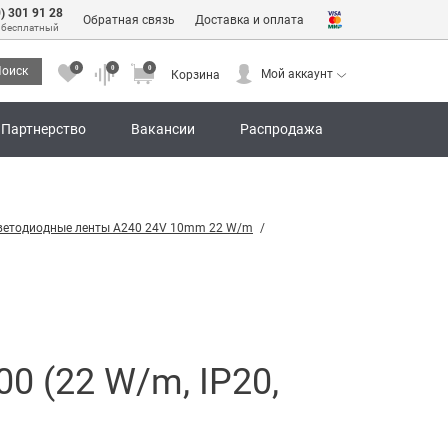
0) 301 91 28
Обратная связь
Доставка и оплата
 бесплатный
0
0
0
оиск
Мой аккаунт
Корзина
0
0
0
Мой аккаунт
Корзина
Партнерство
Вакансии
Распродажа
ветодиодные ленты A240 24V 10mm 22 W/m
0 (22 W/m, IP20,