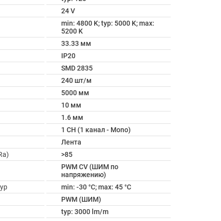
24 V
min: 4800 K; typ: 5000 K; max:
5200 K
33.33 мм
IP20
SMD 2835
240 шт/м
5000 мм
10 мм
1.6 мм
1 CH (1 канал - Mono)
Лента
Ra)
>85
PWM СV (ШИМ по
напряжению)
ур
min: -30 °C; max: 45 °C
PWM (ШИМ)
typ: 3000 lm/m