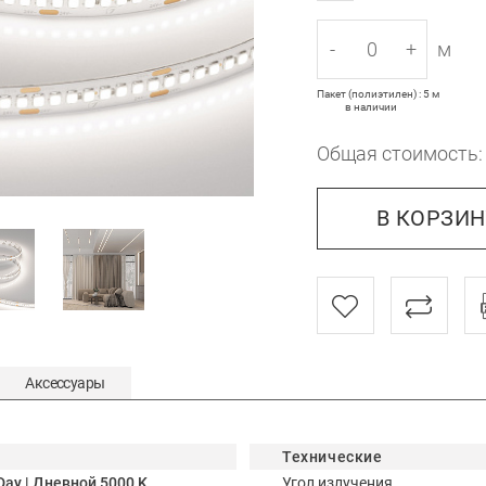
-
+
м
Пакет (полиэтилен) : 5 м
в наличии
Общая стоимость
В КОРЗИ
Аксессуары
Технические
Day | Дневной 5000 K
Угол излучения