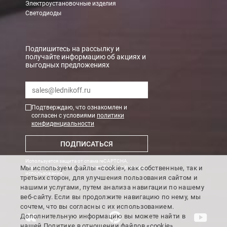
Электроустановочные изделия
При заказе менее 7000 руб. стоимость доставки 750 руб. + 30
Светодиоды
В Санкт-Петербурге
БЕСПЛАТНАЯ доставка при сумме заказа от 7000 руб.
Подпишитесь на рассылку и
получайте информацию об акциях и
При заказе менее 7000 руб. стоимость доставки рассчитывает
выгодных предложениях
Boxberry
Мы можем доставить ваши заказы сервисом компании Boxberr
Подтверждаю, что ознакомлен и
согласен с условиями
политики
конфиденциальности
Транспортные компании
ПОДПИСАТЬСЯ
Мы можем отправить ваш заказ транспортной компанией в др
Используется защита от спама reCAPTCHA,
Доставка до ТК от 7000 руб. БЕСПЛАТНО.
Мы используем файлы «cookie», как собственные, так и
Политика конфиденциальности Google
и
Условия
использования
.
третьих сторон, для улучшения пользования сайтом и
При заказе менее 7000 руб. стоимость доставки до ТК 750 руб
нашими услугами, путем анализа навигации по нашему
веб-сайту. Если вы продолжите навигацию по нему, мы
Стоимость доставки ТК до Вашего пункта назначения Вы мож
сочтем, что вы согласны с их использованием.
Подробнее об
оплате и доставке
Дополнительную информацию вы можете найти в
нашей
Политике
в отношении файлов «cookie».