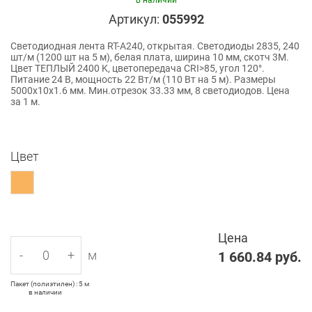
в наличии
Артикул:
055992
Светодиодная лента RT-A240, открытая. Светодиоды 2835, 240
шт/м (1200 шт на 5 м), белая плата, ширина 10 мм, скотч 3M.
Цвет ТЕПЛЫЙ 2400 K, цветопередача CRI>85, угол 120°.
Питание 24 В, мощность 22 Вт/м (110 Вт на 5 м). Размеры
5000x10x1.6 мм. Мин.отрезок 33.33 мм, 8 светодиодов. Цена
за 1 м.
Цвет
Цена
-
+
м
1 660.84
руб.
Пакет (полиэтилен) : 5 м
в наличии