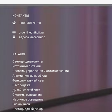
Вы можете оплатить заказ по выставленному счету в любом 
После получения оплаты счета с Вами свяжется менеджер для 
КОНТАКТЫ
8-800-301-91-28
Доставка:
order@lednikoff.ru
Адреса магазинов
Самовывоз
КАТАЛОГ
Вы можете самостоятельно забрать заказ в одном из наших
м
Светодиодные ленты
Источники питания
В Москве (внутри МКАД)
Системы управления и автоматизации
Алюминиевые профили
БЕСПЛАТНАЯ доставка при сумме заказа от 7000 руб.
Функциональный свет
При заказе менее 7000 руб. стоимость доставки 750 руб.
Распродажа
Дизайнерский свет
Системы освещения
В Москве и МО (за МКАД)
Наружное освещение
Гибкий неон
При заказе от 7000 руб. стоимость доставки равна 30 руб. з
Светодиодный декор