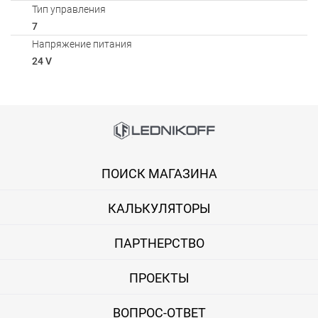
Тип управления
7
Напряжение питания
24 V
Способы оплаты
Онлайн оплата банковской картой
ПОИСК МАГАЗИНА
Вы можете оплатить покупку на сайте банковской картой Visa,
КАЛЬКУЛЯТОРЫ
Оплата при получении
Вы можете оплатить заказ непосредственно при получении б
ПАРТНЕРСТВО
ВНИМАНИЕ! Оплата при получении возможна только для Моск
ПРОЕКТЫ
Безналичная оплата по счету
ВОПРОС-ОТВЕТ