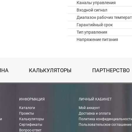
Каналы управления
Входной сигнал
Диапазон рабочих температ
Гарантийный срок
Тип управления
Напряжение питания
ИНА
КАЛЬКУЛЯТОРЫ
ПАРТНЕРСТВО
 картой Visa, Mastercard, МИР.
ИНФОРМАЦИЯ
ЛИЧНЫЙ КАБИНЕТ
Каталоги
Мой аккаунт
 получении банковской картой или наличными.
Проекты
Доставка и оплата
ии
Калькуляторы
Политика конфиденциальност
ько для Москвы, Московской области и Санкт-Петербурга.
Сертификаты
Пользовательское соглашение
Вопрос-ответ