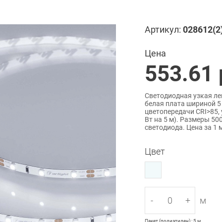
Артикул:
028612(2
Цена
553.61
Светодиодная узкая лен
белая плата шириной 5
цветопередачи CRI>85, 
Вт на 5 м). Размеры 50
светодиода. Цена за 1 м
Цвет
-
+
м
Пакет (полиэтилен) : 5 м