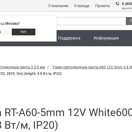
8 (80
О компании
О бренде
Проекты
звонок
П
род
Москва
?
Адреса магазинов
8 (800) 301 91 28
а
Нет
ны
Калькуляторы
Поддержка
Информация
етодиодные ленты 3.5-5 мм
Узкие светодиодные ленты A60 12V 5mm 4.8 
 2835, 5m) (Arlight, 4.8 Вт/м, IP20)
RT-A60-5mm 12V White6000
8 Вт/м, IP20)