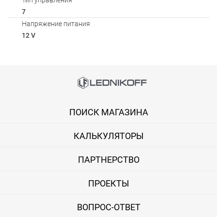
Тип управления
7
Напряжение питания
12 V
Способы оплаты
Онлайн оплата банковской картой
ПОИСК МАГАЗИНА
Вы можете оплатить покупку на сайте банковской картой Visa,
КАЛЬКУЛЯТОРЫ
Оплата при получении
Вы можете оплатить заказ непосредственно при получении б
ПАРТНЕРСТВО
ВНИМАНИЕ! Оплата при получении возможна только для Моск
ПРОЕКТЫ
Безналичная оплата по счету
ВОПРОС-ОТВЕТ
Вы можете оплатить заказ по выставленному счету в любом 