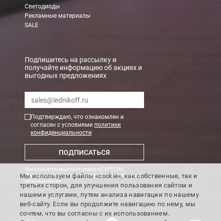
Светодиоды
Рекламные материалы
В Санкт-Петербурге
SALE
БЕСПЛАТНАЯ доставка при сумме заказа от 7000 руб.
При заказе менее 7000 руб. стоимость доставки рассчитывает
Подпишитесь на рассылку и
получайте информацию об акциях и
выгодных предложениях
Boxberry
Мы можем доставить ваши заказы сервисом компании Boxberr
Подтверждаю, что ознакомлен и
Транспортные компании
согласен с условиями
политики
конфиденциальности
Мы можем отправить ваш заказ транспортной компанией в др
ПОДПИСАТЬСЯ
Доставка до ТК от 7000 руб. БЕСПЛАТНО.
Используется защита от спама reCAPTCHA,
При заказе менее 7000 руб. стоимость доставки до ТК 750 руб
Мы используем файлы «cookie», как собственные, так и
Политика конфиденциальности Google
и
Условия
использования
.
третьих сторон, для улучшения пользования сайтом и
Стоимость доставки ТК до Вашего пункта назначения Вы мож
нашими услугами, путем анализа навигации по нашему
Подробнее об
оплате и доставке
веб-сайту. Если вы продолжите навигацию по нему, мы
сочтем, что вы согласны с их использованием.