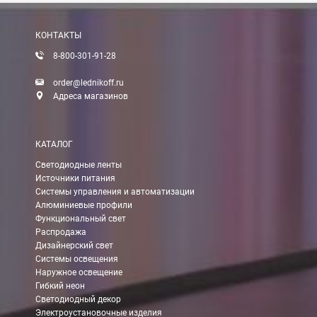
После получения оплаты счета с Вами свяжется менеджер для 
КОНТАКТЫ
8-800-301-91-28
Доставка:
order@lednikoff.ru
Адреса магазинов
Самовывоз
КАТАЛОГ
Вы можете самостоятельно забрать заказ в одном из наших
м
Светодиодные ленты
Источники питания
В Москве (внутри МКАД)
Системы управления и автоматизации
Алюминиевые профили
БЕСПЛАТНАЯ доставка при сумме заказа от 7000 руб.
Функциональный свет
При заказе менее 7000 руб. стоимость доставки 750 руб.
Распродажа
Дизайнерский свет
Системы освещения
В Москве и МО (за МКАД)
Наружное освещение
Гибкий неон
При заказе от 7000 руб. стоимость доставки равна 30 руб. з
Светодиодный декор
Электроустановочные изделия
При заказе менее 7000 руб. стоимость доставки 750 руб. + 30