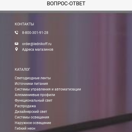
ВОПРОС-ОТВЕТ
Вы можете оплатить заказ по выставленному счету в любом 
После получения оплаты счета с Вами свяжется менеджер для 
КОНТАКТЫ
8-800-301-91-28
Доставка:
order@lednikoff.ru
Адреса магазинов
Самовывоз
КАТАЛОГ
Вы можете самостоятельно забрать заказ в одном из наших
м
Светодиодные ленты
Источники питания
В Москве (внутри МКАД)
Системы управления и автоматизации
Алюминиевые профили
БЕСПЛАТНАЯ доставка при сумме заказа от 7000 руб.
Функциональный свет
При заказе менее 7000 руб. стоимость доставки 750 руб.
Распродажа
Дизайнерский свет
Системы освещения
В Москве и МО (за МКАД)
Наружное освещение
Гибкий неон
При заказе от 7000 руб. стоимость доставки равна 30 руб. з