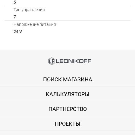
5
Тип управления
7
Напряжение питания
24 V
Способы оплаты
Онлайн оплата банковской картой
ПОИСК МАГАЗИНА
Вы можете оплатить покупку на сайте банковской картой Visa,
КАЛЬКУЛЯТОРЫ
Оплата при получении
Вы можете оплатить заказ непосредственно при получении б
ПАРТНЕРСТВО
ВНИМАНИЕ! Оплата при получении возможна только для Моск
ПРОЕКТЫ
Безналичная оплата по счету