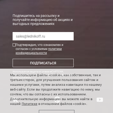
В Санкт-Петербурге
БЕСПЛАТНАЯ доставка при сумме заказа от 7000 руб.
Подпишитесь на рассылку и
получайте информацию об акциях и
При заказе менее 7000 руб. стоимость доставки рассчитывает
выгодных предложениях
Boxberry
Мы можем доставить ваши заказы сервисом компании Boxberr
Подтверждаю, что ознакомлен и
согласен с условиями
политики
конфиденциальности
Транспортные компании
ПОДПИСАТЬСЯ
Мы можем отправить ваш заказ транспортной компанией в др
Используется защита от спама reCAPTCHA,
Доставка до ТК от 7000 руб. БЕСПЛАТНО.
Мы используем файлы «cookie», как собственные, так и
Политика конфиденциальности Google
и
Условия
использования
.
третьих сторон, для улучшения пользования сайтом и
При заказе менее 7000 руб. стоимость доставки до ТК 750 руб
нашими услугами, путем анализа навигации по нашему
веб-сайту. Если вы продолжите навигацию по нему, мы
Стоимость доставки ТК до Вашего пункта назначения Вы мож
сочтем, что вы согласны с их использованием.
Подробнее об
оплате и доставке
Дополнительную информацию вы можете найти в
нашей
Политике
в отношении файлов «cookie».