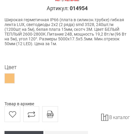
нет в наличии
Артикул:
014954
Широкая герметичная IP66 (плата в cиликон.трубке) гибкая
лента LUX, светодиоды 2x2 (2 ряда) smd 3528, 240шт/м
(1200шт на 5м), белая плата 15мм, скотч 3М. Цвет БЕЛЫЙ
ТЕПЛЫЙ 2600-2800K.Питание 24В, мощность 19,2 Вт/м (96 Вт
на 5м), угол 120°. Размеры 5000x17.5x5.5мм. Мин.отрезок
50мм (12 LED). Цена за 1м.
Цвет
Товар в архиве
В каталог