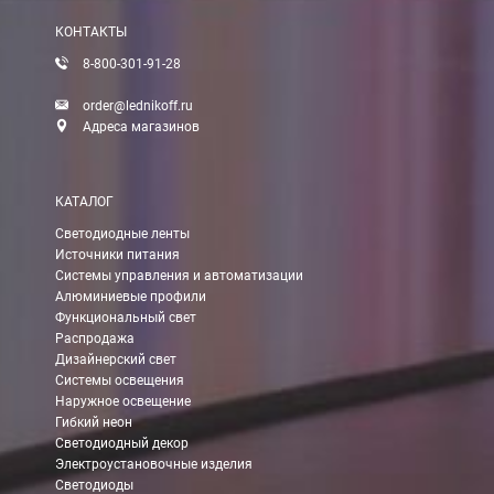
После получения оплаты счета с Вами свяжется менеджер для 
КОНТАКТЫ
8-800-301-91-28
Доставка:
order@lednikoff.ru
Адреса магазинов
Самовывоз
КАТАЛОГ
Вы можете самостоятельно забрать заказ в одном из наших
м
Светодиодные ленты
Источники питания
В Москве (внутри МКАД)
Системы управления и автоматизации
Алюминиевые профили
БЕСПЛАТНАЯ доставка при сумме заказа от 7000 руб.
Функциональный свет
При заказе менее 7000 руб. стоимость доставки 750 руб.
Распродажа
Дизайнерский свет
Системы освещения
В Москве и МО (за МКАД)
Наружное освещение
Гибкий неон
При заказе от 7000 руб. стоимость доставки равна 30 руб. з
Светодиодный декор
Электроустановочные изделия
При заказе менее 7000 руб. стоимость доставки 750 руб. + 30
Светодиоды