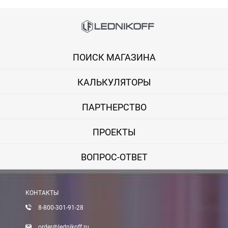
Способы оплаты
Онлайн оплата банковской картой
ПОИСК МАГАЗИНА
Вы можете оплатить покупку на сайте банковской картой Visa,
КАЛЬКУЛЯТОРЫ
Оплата при получении
Вы можете оплатить заказ непосредственно при получении б
ПАРТНЕРСТВО
ВНИМАНИЕ! Оплата при получении возможна только для Моск
ПРОЕКТЫ
Безналичная оплата по счету
ВОПРОС-ОТВЕТ
Вы можете оплатить заказ по выставленному счету в любом 
После получения оплаты счета с Вами свяжется менеджер для 
КОНТАКТЫ
8-800-301-91-28
order@lednikoff.ru