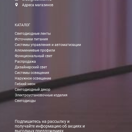
Доставка:
Адреса магазинов
Самовывоз
КАТАЛОГ
Вы можете самостоятельно забрать заказ в одном из наших
м
Светодиодные ленты
Источники питания
В Москве (внутри МКАД)
Системы управления и автоматизации
Алюминиевые профили
БЕСПЛАТНАЯ доставка при сумме заказа от 7000 руб.
Функциональный свет
При заказе менее 7000 руб. стоимость доставки 750 руб.
Распродажа
Дизайнерский свет
Системы освещения
В Москве и МО (за МКАД)
Наружное освещение
Гибкий неон
При заказе от 7000 руб. стоимость доставки равна 30 руб. з
Светодиодный декор
Электроустановочные изделия
При заказе менее 7000 руб. стоимость доставки 750 руб. + 30
Светодиоды
В Санкт-Петербурге
БЕСПЛАТНАЯ доставка при сумме заказа от 7000 руб.
Подпишитесь на рассылку и
получайте информацию об акциях и
При заказе менее 7000 руб. стоимость доставки рассчитывает
выгодных предложениях