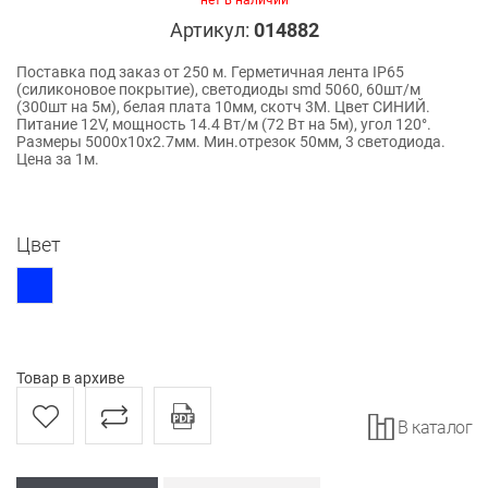
нет в наличии
Артикул:
014882
Поставка под заказ от 250 м. Герметичная лента IP65
(силиконовое покрытие), светодиоды smd 5060, 60шт/м
(300шт на 5м), белая плата 10мм, скотч 3М. Цвет СИНИЙ.
Питание 12V, мощность 14.4 Вт/м (72 Вт на 5м), угол 120°.
Размеры 5000х10x2.7мм. Мин.отрезок 50мм, 3 светодиода.
Цена за 1м.
Цвет
Товар в архиве
В каталог