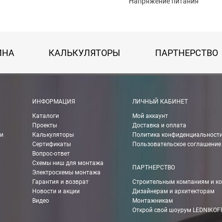
Напряжение питания
ИНА
КАЛЬКУЛЯТОРЫ
ПАРТНЕРСТВО
 картой Visa, Mastercard, МИР.
ИНФОРМАЦИЯ
ЛИЧНЫЙ КАБИНЕТ
Каталоги
Мой аккаунт
 получении банковской картой или наличными.
Проекты
Доставка и оплата
ии
Калькуляторы
Политика конфиденциальност
ько для Москвы, Московской области и Санкт-Петербурга.
Сертификаты
Пользовательское соглашение
Вопрос-ответ
Схемы ниш для монтажа
ПАРТНЕРСТВО
Электросхемы монтажа
ету в любом удобном Вам банке.
Гарантия и возврат
Строительным компаниям и к
Новости и акции
Дизайнерам и архитекторам
енеджер для уточнения даты доставки. Обратите внимание, что день
Видео
Монтажникам
Открой свой шоурум LEDNIKOF