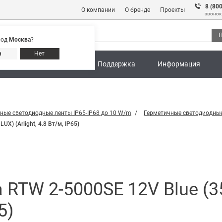
8 (80
О компании
О бренде
Проекты
звонок
П
род
Москва
?
Адреса магазинов
8 (800) 301 91 28
а
Нет
ны
Калькуляторы
Поддержка
Информация
ные светодиодные ленты IP65-IP68 до 10 W/m
Герметичные светодиодные
X) (Arlight, 4.8 Вт/м, IP65)
RTW 2-5000SE 12V Blue (35
5)