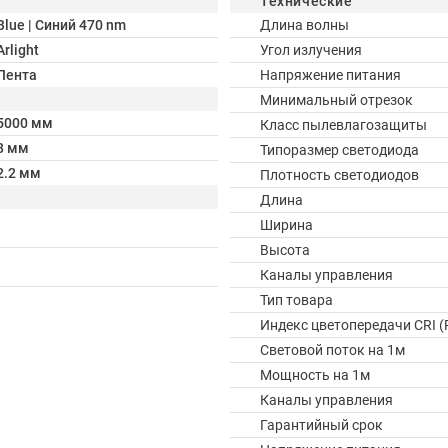
Технические
Blue | Синий 470 nm
Длина волны
Arlight
Угол излучения
Лента
Напряжение питания
Минимальный отрезок
5000 мм
Класс пылевлагозащиты
8 мм
Типоразмер светодиода
2.2 мм
Плотность светодиодов
Длина
Ширина
Высота
Каналы управления
Тип товара
Индекс цветопередачи CRI (
Световой поток на 1м
Мощность на 1м
Каналы управления
Гарантийный срок