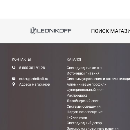
Способы оплаты
ПОИСК МАГАЗ
Онлайн оплата банковской картой
Вы можете оплатить покупку на сайте банковской
КОНТАКТЫ
КАТАЛОГ
Оплата при получении
8-800-301-91-28
Светодиодные ленты
Вы можете оплатить заказ непосредственно при
Источники питания
order@lednikoff.ru
Системы управления и автоматизац
ВНИМАНИЕ! Оплата при получении возможна тол
Адреса магазинов
Алюминиевые профили
Функциональный свет
Распродажа
Безналичная оплата по счету
Дизайнерский свет
Вы можете оплатить заказ по выставленному сч
Системы освещения
Наружное освещение
После получения оплаты счета с Вами свяжется м
Гибкий неон
Светодиодный декор
Электроустановочные изделия