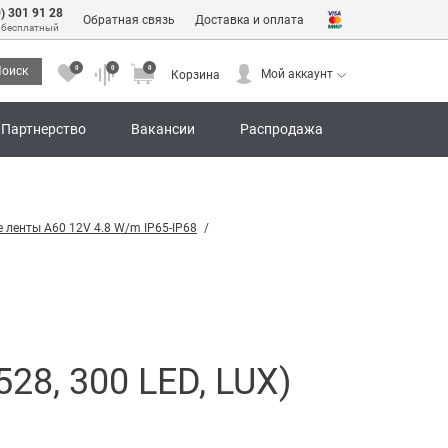
0) 301 91 28
Обратная связь
Доставка и оплата
 бесплатный
0
0
0
оиск
Мой аккаунт
Корзина
0
0
0
Мой аккаунт
Корзина
Партнерство
Вакансии
Распродажа
 ленты А60 12V 4.8 W/m IP65-IP68
28, 300 LED, LUX)