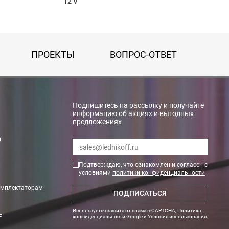
12 V
ПРОЕКТЫ
ВОПРОС-ОТВЕТ
Подпишитесь на рассылку и получайте
информацию об акциях и выгодных
предложениях
и
Подтверждаю, что ознакомлен и согласен с
условиями
политики конфиденциальности
омплектаторам
ПОДПИСАТЬСЯ
ги поступают на наш счет в течении 3-5 дней.
Используется защита от спама reCAPTCHA,
Политика
F
конфиденциальности Google
и
Условия использования
.