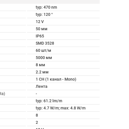
typ: 470 nm
typ: 120 °
12 V
50 мм
IP65
SMD 3528
60 шт/м
5000 мм
8 мм
2.2 мм
1 CH (1 канал - Mono)
Лента
Ra)
-
typ: 61.2 lm/m
typ: 4.7 W/m; max: 4.8 W/m
8
2