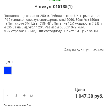
в наличии
Артикул:
015135(1)
Поставка под заказ от 250 м. Гибкая лента LUX, герметичная
IP65 (силикон сверху), светодиоды smd 5060, 30шт/м (150шт
на 5м), скотч 3М. Цвет СИНИЙ . Питание 12V, мощность 7.2 Вт/
м (36 Вт на 5м), угол 120°. Размеры 5000х10x2.7мм.
Мин.отрезок 100мм, 3 шт светодиода. Пакет 5м. Цена за 1м.
Сопутствующие товары
Цвет
Цена
-
+
м
1 047.38
руб.
Пакет (полиэтилен) : 5 м