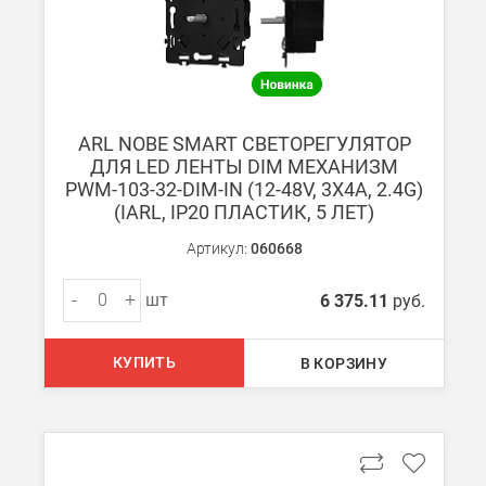
Вы можете оплатить заказ по выставленному счету в любом 
После получения оплаты счета с Вами свяжется менеджер для 
ARL NOBE SMART СВЕТОРЕГУЛЯТОР
ДЛЯ LED ЛЕНТЫ DIM МЕХАНИЗМ
Доставка:
PWM-103-32-DIM-IN (12-48V, 3Х4A, 2.4G)
(IARL, IP20 ПЛАСТИК, 5 ЛЕТ)
Самовывоз
Артикул:
060668
Вы можете самостоятельно забрать заказ в одном из наших
м
-
+
шт
6 375.11
руб.
В Москве (внутри МКАД)
БЕСПЛАТНАЯ доставка при сумме заказа от 7000 руб.
КУПИТЬ
В КОРЗИНУ
При заказе менее 7000 руб. стоимость доставки 750 руб.
В Москве и МО (за МКАД)