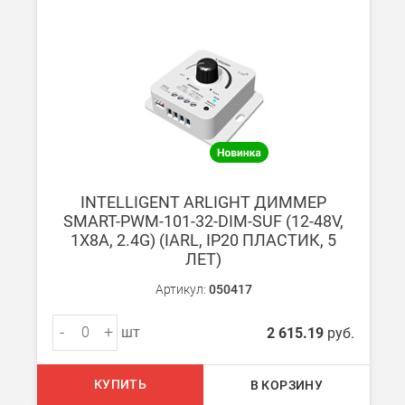
При заказе от 7000 руб. стоимость доставки равна 30 руб. з
При заказе менее 7000 руб. стоимость доставки 750 руб. + 30
В Санкт-Петербурге
БЕСПЛАТНАЯ доставка при сумме заказа от 7000 руб.
При заказе менее 7000 руб. стоимость доставки рассчитывает
Boxberry
INTELLIGENT ARLIGHT ДИММЕР
Мы можем доставить ваши заказы сервисом компании Boxberr
SMART-PWM-101-32-DIM-SUF (12-48V,
1X8A, 2.4G) (IARL, IP20 ПЛАСТИК, 5
ЛЕТ)
Транспортные компании
Мы можем отправить ваш заказ транспортной компанией в др
Артикул:
050417
Доставка до ТК от 7000 руб. БЕСПЛАТНО.
-
+
шт
2 615.19
руб.
При заказе менее 7000 руб. стоимость доставки до ТК 750 руб
Стоимость доставки ТК до Вашего пункта назначения Вы мож
КУПИТЬ
В КОРЗИНУ
Подробнее об
оплате и доставке