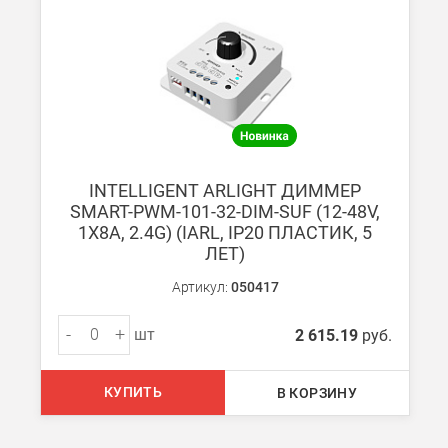
В Санкт-Петербурге
БЕСПЛАТНАЯ доставка при сумме заказа от 7000 руб.
При заказе менее 7000 руб. стоимость доставки рассчитывает
Boxberry
INTELLIGENT ARLIGHT ДИММЕР
Мы можем доставить ваши заказы сервисом компании Boxberr
SMART-PWM-101-32-DIM-SUF (12-48V,
1X8A, 2.4G) (IARL, IP20 ПЛАСТИК, 5
ЛЕТ)
Транспортные компании
Мы можем отправить ваш заказ транспортной компанией в др
Артикул:
050417
Доставка до ТК от 7000 руб. БЕСПЛАТНО.
-
+
шт
2 615.19
руб.
При заказе менее 7000 руб. стоимость доставки до ТК 750 руб
Стоимость доставки ТК до Вашего пункта назначения Вы мож
КУПИТЬ
В КОРЗИНУ
Подробнее об
оплате и доставке