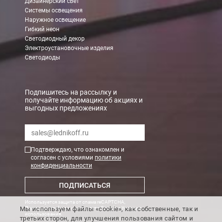
Дизайнерский свет
Системы освещения
Наружное освещение
Гибкий неон
Светодиодный декор
Электроустановочные изделия
Светодиоды
Подпишитесь на рассылку и
получайте информацию об акциях и
выгодных предложениях
Подтверждаю, что ознакомлен и
согласен с условиями
политики
конфиденциальности
ПОДПИСАТЬСЯ
Используется защита от спама reCAPTCHA,
Мы используем файлы «cookie», как собственные, так и
Политика конфиденциальности Google
и
Условия
использования
.
третьих сторон, для улучшения пользования сайтом и