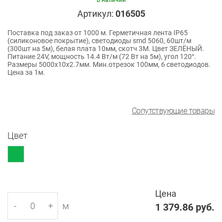
в наличии
Артикул:
016505
Поставка под заказ от 1000 м. Герметичная лента IP65
(силиконовое покрытие), светодиоды smd 5060, 60шт/м
(300шт на 5м), белая плата 10мм, скотч 3М. Цвет ЗЕЛЁНЫЙ.
Питание 24V, мощность 14.4 Вт/м (72 Вт на 5м), угол 120°.
Размеры 5000х10x2.7мм. Мин.отрезок 100мм, 6 светодиодов.
Цена за 1м.
Сопутствующие товары
Цвет
Цена
-
+
м
1 379.86
руб.