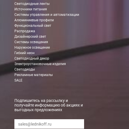
Светодиодные ленты
Источники питания
В Москве (внутри МКАД)
Системы управления и автоматизации
Алюминиевые профили
БЕСПЛАТНАЯ доставка при сумме заказа от 7000 руб.
Функциональный свет
При заказе менее 7000 руб. стоимость доставки 750 руб.
Распродажа
Дизайнерский свет
Системы освещения
В Москве и МО (за МКАД)
Наружное освещение
Гибкий неон
При заказе от 7000 руб. стоимость доставки равна 30 руб. з
Светодиодный декор
Электроустановочные изделия
При заказе менее 7000 руб. стоимость доставки 750 руб. + 30
Светодиоды
Рекламные материалы
В Санкт-Петербурге
SALE
БЕСПЛАТНАЯ доставка при сумме заказа от 7000 руб.
При заказе менее 7000 руб. стоимость доставки рассчитывает
Подпишитесь на рассылку и
получайте информацию об акциях и
выгодных предложениях
Boxberry
Мы можем доставить ваши заказы сервисом компании Boxberr