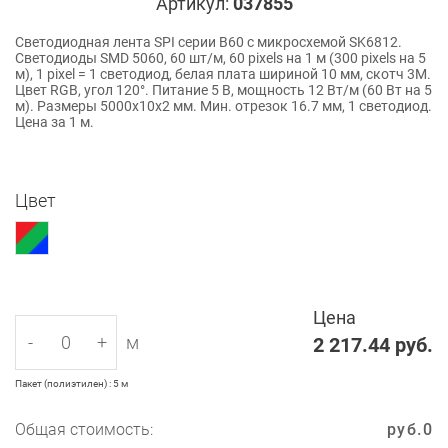
Артикул:
037855
Светодиодная лента SPI серии B60 с микросхемой SK6812.
Светодиоды SMD 5060, 60 шт/м, 60 pixels на 1 м (300 pixels на 5
м), 1 pixel = 1 светодиод, белая плата шириной 10 мм, скотч 3М.
Цвет RGB, угол 120°. Питание 5 В, мощность 12 Вт/м (60 Вт на 5
м). Размеры 5000x10x2 мм. Мин. отрезок 16.7 мм, 1 светодиод.
Цена за 1 м.
Цвет
Цена
-
+
м
2 217.44
руб.
Пакет (полиэтилен) : 5 м
Общая стоимость:
руб.
0