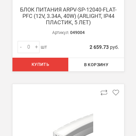
БЛОК ПИТАНИЯ ARPV-SP-12040-FLAT-
Boxberry
PFC (12V, 3.34A, 40W) (ARLIGHT, IP44
Мы можем доставить ваши заказы сервисом компании Boxberr
ПЛАСТИК, 5 ЛЕТ)
Артикул:
049004
Транспортные компании
Мы можем отправить ваш заказ транспортной компанией в др
-
+
шт
2 659.73
руб.
Доставка до ТК от 7000 руб. БЕСПЛАТНО.
При заказе менее 7000 руб. стоимость доставки до ТК 750 руб
КУПИТЬ
В КОРЗИНУ
Стоимость доставки ТК до Вашего пункта назначения Вы мож
Подробнее об
оплате и доставке