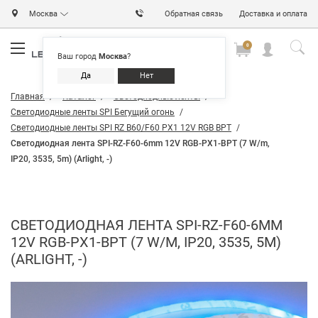
Москва
Обратная связь
Доставка и оплата
0
0
0
Ваш город
Москва
?
Да
Нет
Главная
Каталог
Светодиодные ленты
Светодиодные ленты SPI Бегущий огонь
Светодиодные ленты SPI RZ B60/F60 PX1 12V RGB BPT
Светодиодная лента SPI-RZ-F60-6mm 12V RGB-PX1-BPT (7 W/m,
IP20, 3535, 5m) (Arlight, -)
СВЕТОДИОДНАЯ ЛЕНТА SPI-RZ-F60-6MM
12V RGB-PX1-BPT (7 W/M, IP20, 3535, 5M)
(ARLIGHT, -)