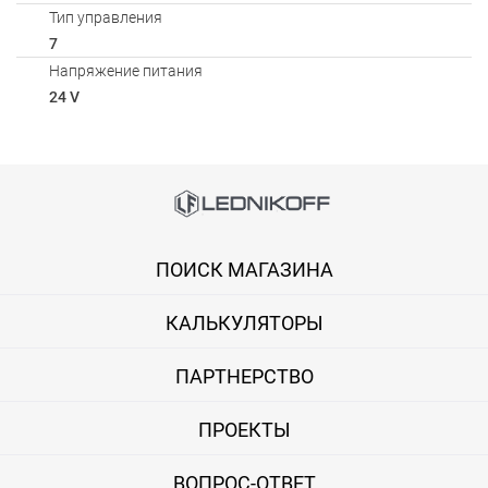
Тип управления
7
Напряжение питания
24 V
Способы оплаты
Онлайн оплата банковской картой
ПОИСК МАГАЗИНА
Вы можете оплатить покупку на сайте банковской картой Visa,
КАЛЬКУЛЯТОРЫ
Оплата при получении
Вы можете оплатить заказ непосредственно при получении б
ПАРТНЕРСТВО
ВНИМАНИЕ! Оплата при получении возможна только для Моск
ПРОЕКТЫ
Безналичная оплата по счету
ВОПРОС-ОТВЕТ