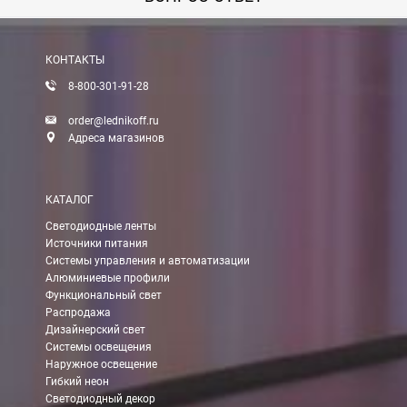
Вы можете оплатить заказ по выставленному счету в любом 
После получения оплаты счета с Вами свяжется менеджер для 
КОНТАКТЫ
8-800-301-91-28
Доставка:
order@lednikoff.ru
Адреса магазинов
Самовывоз
КАТАЛОГ
Вы можете самостоятельно забрать заказ в одном из наших
м
Светодиодные ленты
Источники питания
В Москве (внутри МКАД)
Системы управления и автоматизации
Алюминиевые профили
БЕСПЛАТНАЯ доставка при сумме заказа от 7000 руб.
Функциональный свет
При заказе менее 7000 руб. стоимость доставки 750 руб.
Распродажа
Дизайнерский свет
Системы освещения
В Москве и МО (за МКАД)
Наружное освещение
Гибкий неон
При заказе от 7000 руб. стоимость доставки равна 30 руб. з
Светодиодный декор