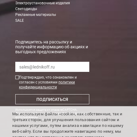
Электроустановочные изделия
При заказе менее 7000 руб. стоимость доставки 750 руб. + 30
Светодиоды
Рекламные материалы
В Санкт-Петербурге
SALE
БЕСПЛАТНАЯ доставка при сумме заказа от 7000 руб.
При заказе менее 7000 руб. стоимость доставки рассчитывает
Подпишитесь на рассылку и
получайте информацию об акциях и
выгодных предложениях
Boxberry
Мы можем доставить ваши заказы сервисом компании Boxberr
Подтверждаю, что ознакомлен и
Транспортные компании
согласен с условиями
политики
конфиденциальности
Мы можем отправить ваш заказ транспортной компанией в др
ПОДПИСАТЬСЯ
Доставка до ТК от 7000 руб. БЕСПЛАТНО.
Используется защита от спама reCAPTCHA,
При заказе менее 7000 руб. стоимость доставки до ТК 750 руб
Мы используем файлы «cookie», как собственные, так и
Политика конфиденциальности Google
и
Условия
использования
.
третьих сторон, для улучшения пользования сайтом и
Стоимость доставки ТК до Вашего пункта назначения Вы мож
нашими услугами, путем анализа навигации по нашему
Подробнее об
оплате и доставке
веб-сайту. Если вы продолжите навигацию по нему, мы