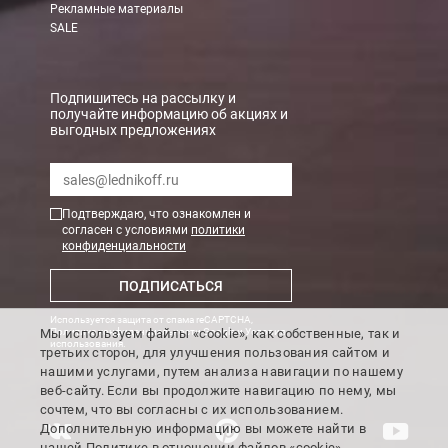
Рекламные материалы
В Санкт-Петербурге
SALE
БЕСПЛАТНАЯ доставка при сумме заказа от 7000 руб.
При заказе менее 7000 руб. стоимость доставки рассчитывает
Подпишитесь на рассылку и
получайте информацию об акциях и
выгодных предложениях
Boxberry
Мы можем доставить ваши заказы сервисом компании Boxberr
Подтверждаю, что ознакомлен и
Транспортные компании
согласен с условиями
политики
конфиденциальности
Мы можем отправить ваш заказ транспортной компанией в др
ПОДПИСАТЬСЯ
Доставка до ТК от 7000 руб. БЕСПЛАТНО.
Используется защита от спама reCAPTCHA,
При заказе менее 7000 руб. стоимость доставки до ТК 750 руб
Мы используем файлы «cookie», как собственные, так и
Политика конфиденциальности Google
и
Условия
использования
.
третьих сторон, для улучшения пользования сайтом и
Стоимость доставки ТК до Вашего пункта назначения Вы мож
нашими услугами, путем анализа навигации по нашему
Подробнее об
оплате и доставке
веб-сайту. Если вы продолжите навигацию по нему, мы
сочтем, что вы согласны с их использованием.
Дополнительную информацию вы можете найти в
нашей
Политике
в отношении файлов «cookie».