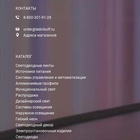
КОНТАКТЫ
8-800-301-91-28
Доставка:
order@lednikoff.ru
Адреса магазинов
Самовывоз
КАТАЛОГ
Вы можете самостоятельно забрать заказ в одном из наших
м
Светодиодные ленты
Источники питания
В Москве (внутри МКАД)
Системы управления и автоматизации
Алюминиевые профили
БЕСПЛАТНАЯ доставка при сумме заказа от 7000 руб.
Функциональный свет
При заказе менее 7000 руб. стоимость доставки 750 руб.
Распродажа
Дизайнерский свет
Системы освещения
В Москве и МО (за МКАД)
Наружное освещение
Гибкий неон
При заказе от 7000 руб. стоимость доставки равна 30 руб. з
Светодиодный декор
Электроустановочные изделия
При заказе менее 7000 руб. стоимость доставки 750 руб. + 30
Светодиоды