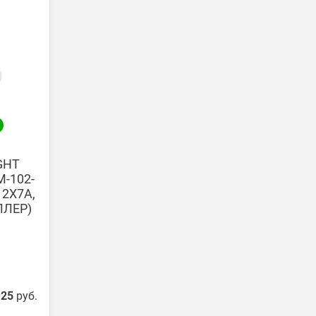
ги поступают на наш счет в течении 3-5 дней.
GHT
-102-
 2X7A,
ЛЛЕР)
.25
руб.