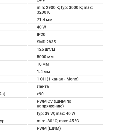
24 V
min: 2900 K; typ: 3000 K; max:
3200 K
71.4 мм
40 W
IP20
SMD 2835
126 шт/м
5000 мм
10 мм
1.4 мм
1 CH (1 канал - Mono)
Лента
Ra)
>90
PWM СV (ШИМ по
напряжению)
typ: 39 W; max: 40 W
ур
min: -30 °C; max: 45 °C
PWM (ШИМ)