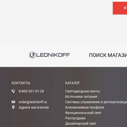
При заказе менее 7000 руб. стоимость доставки 
К
В Москве и МО (за МКАД)
При заказе от 7000 руб. стоимость доставки рав
При заказе менее 7000 руб. стоимость доставки 7
В Санкт-Петербурге
ПОИСК МАГАЗ
БЕСПЛАТНАЯ доставка при сумме заказа от 7000
При заказе менее 7000 руб. стоимость доставки 
КОНТАКТЫ
КАТАЛОГ
Boxberry
8-800-301-91-28
Светодиодные ленты
Мы можем доставить ваши заказы сервисом комп
Источники питания
order@lednikoff.ru
Системы управления и автоматизац
Адреса магазинов
Алюминиевые профили
Транспортные компании
Функциональный свет
Распродажа
Мы можем отправить ваш заказ транспортной ко
Дизайнерский свет