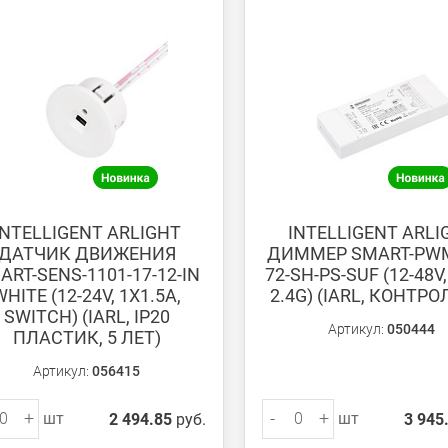
 получении банковской картой или наличными.
ько для Москвы, Московской области и Санкт-Петербурга.
ету в любом удобном Вам банке.
енеджер для уточнения даты доставки. Обратите внимание, что день
INTELLIGENT ARLIGHT
INTELLIGENT ARLI
ДАТЧИК ДВИЖЕНИЯ
ДИММЕР SMART-PWM
ART-SENS-1101-17-12-IN
72-SH-PS-SUF (12-48V,
WHITE (12-24V, 1X1.5A,
2.4G) (IARL, КОНТРО
SWITCH) (IARL, IP20
Артикул:
050444
ПЛАСТИК, 5 ЛЕТ)
ом из наших
магазинов
Артикул:
056415
+
-
+
шт
шт
2 494.85
руб.
3 945
 руб.