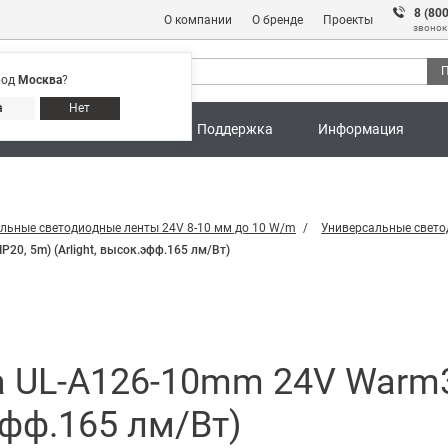
8 (80
О компании
О бренде
Проекты
звонок
П
род
Москва
?
Адреса магазинов
8 (800) 301 91 28
а
Нет
ны
Калькуляторы
Поддержка
Информация
льные светодиодные ленты 24V 8-10 мм до 10 W/m
Универсальные свет
20, 5m) (Arlight, высок.эфф.165 лм/Вт)
 UL-A126-10mm 24V Warm30
эфф.165 лм/Вт)