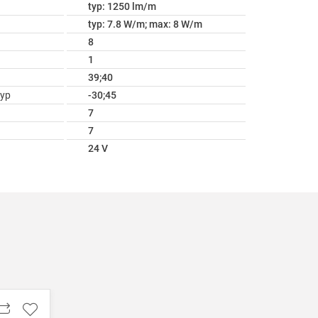
typ: 1250 lm/m
typ: 7.8 W/m; max: 8 W/m
8
1
39;40
ур
-30;45
7
7
24 V