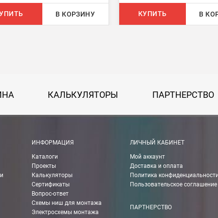
750 руб.
УПИТЬ
КУПИТЬ
В КОРЗИНУ
В КО
на 30 руб. за каждый км от МКАД.
50 руб. + 30 руб. за каждый км от МКАД.
ИНА
КАЛЬКУЛЯТОРЫ
ПАРТНЕРСТВО
 руб.
рассчитывается индивидуально, согласно габаритам и весу груза.
ИНФОРМАЦИЯ
ЛИЧНЫЙ КАБИНЕТ
Каталоги
Мой аккаунт
ании Boxberry. При оформлении заказа выберете «Доставка Boxbe
Проекты
Доставка и оплата
ии
Калькуляторы
Политика конфиденциальност
Сертификаты
Пользовательское соглашение
Вопрос-ответ
Схемы ниш для монтажа
мпанией в другие города России.
ПАРТНЕРСТВО
Электросхемы монтажа