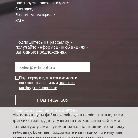
Электроустановочные изделия
При заказе менее 7000 руб. стоимость доставки 750 руб. + 30
Светодиоды
Рекламные материалы
В Санкт-Петербурге
SALE
БЕСПЛАТНАЯ доставка при сумме заказа от 7000 руб.
При заказе менее 7000 руб. стоимость доставки рассчитывает
Подпишитесь на рассылку и
получайте информацию об акциях и
выгодных предложениях
Boxberry
Мы можем доставить ваши заказы сервисом компании Boxberr
Подтверждаю, что ознакомлен и
Транспортные компании
согласен с условиями
политики
конфиденциальности
Мы можем отправить ваш заказ транспортной компанией в др
ПОДПИСАТЬСЯ
Доставка до ТК от 7000 руб. БЕСПЛАТНО.
Используется защита от спама reCAPTCHA,
При заказе менее 7000 руб. стоимость доставки до ТК 750 руб
Мы используем файлы «cookie», как собственные, так и
Политика конфиденциальности Google
и
Условия
использования
.
третьих сторон, для улучшения пользования сайтом и
Стоимость доставки ТК до Вашего пункта назначения Вы мож
нашими услугами, путем анализа навигации по нашему
Подробнее об
оплате и доставке
веб-сайту. Если вы продолжите навигацию по нему, мы