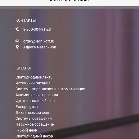
Вы можете оплатить заказ по выставленному счету в любом 
После получения оплаты счета с Вами свяжется менеджер для 
КОНТАКТЫ
8-800-301-91-28
Доставка:
order@lednikoff.ru
Адреса магазинов
Самовывоз
КАТАЛОГ
Вы можете самостоятельно забрать заказ в одном из наших
м
Светодиодные ленты
Источники питания
В Москве (внутри МКАД)
Системы управления и автоматизации
Алюминиевые профили
БЕСПЛАТНАЯ доставка при сумме заказа от 7000 руб.
Функциональный свет
При заказе менее 7000 руб. стоимость доставки 750 руб.
Распродажа
Дизайнерский свет
Системы освещения
В Москве и МО (за МКАД)
Наружное освещение
Гибкий неон
При заказе от 7000 руб. стоимость доставки равна 30 руб. з
Светодиодный декор