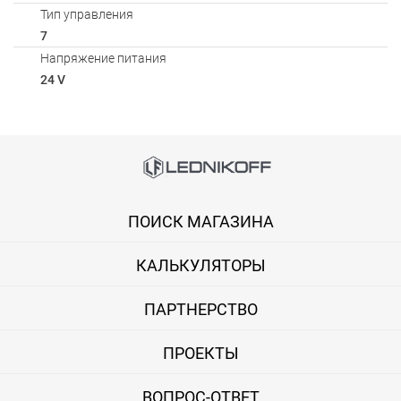
Тип управления
7
Напряжение питания
24 V
Способы оплаты
Онлайн оплата банковской картой
ПОИСК МАГАЗИНА
Вы можете оплатить покупку на сайте банковской картой Visa,
КАЛЬКУЛЯТОРЫ
Оплата при получении
Вы можете оплатить заказ непосредственно при получении б
ПАРТНЕРСТВО
ВНИМАНИЕ! Оплата при получении возможна только для Моск
ПРОЕКТЫ
Безналичная оплата по счету
ВОПРОС-ОТВЕТ