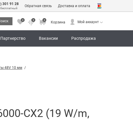
0) 301 91 28
Обратная связь
Доставка и оплата
 бесплатный
0
0
0
оиск
Мой аккаунт
Корзина
0
0
0
Мой аккаунт
Корзина
Партнерство
Вакансии
Распродажа
ты 48V 10 мм
000-CX2 (19 W/m,