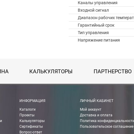
Каналы управления
Входной сигнал
Диапазон рабочих температ
Гарантийный срок
Тип управления
Напряжение питания
ИНА
КАЛЬКУЛЯТОРЫ
ПАРТНЕРСТВО
 картой Visa, Mastercard, МИР.
ИНФОРМАЦИЯ
ЛИЧНЫЙ КАБИНЕТ
Каталоги
Мой аккаунт
 получении банковской картой или наличными.
Проекты
Доставка и оплата
ии
Калькуляторы
Политика конфиденциальност
ько для Москвы, Московской области и Санкт-Петербурга.
Сертификаты
Пользовательское соглашение
Вопрос-ответ