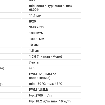
48 V
min: 5800 K; typ: 6000 K; max:
6800 K
11.1 мм
IP20
SMD 2835
180 шт/м
10000 мм
10 мм
1.5 мм
1 CH (1 канал - Mono)
Лента
Ra)
>90
PWM СV (ШИМ по
напряжению)
ур
min: -30 °C; max: 45 °C
PWM (ШИМ)
typ: 2700 lm/m
typ: 18.2 W/m; max: 19 W/m