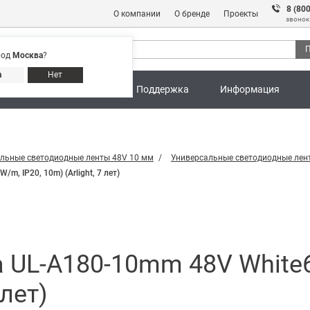
8 (80
О компании
О бренде
Проекты
звонок
П
род
Москва
?
Адреса магазинов
8 (800) 301 91 28
а
Нет
ны
Калькуляторы
Поддержка
Информация
льные светодиодные ленты 48V 10 мм
Универсальные светодиодные лен
, IP20, 10m) (Arlight, 7 лет)
 UL-A180-10mm 48V White6
 лет)