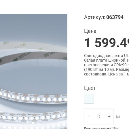
Артикул:
063794
Цена
1 599.4
Светодиодная лента UL
белая плата шириной 1
цветопередачи CRI>90, 
(190 Вт на 10 м). Разм
светодиода. Цена за 1 м
Цвет
-
+
м
Пакет (полиэтилен) : 10 м