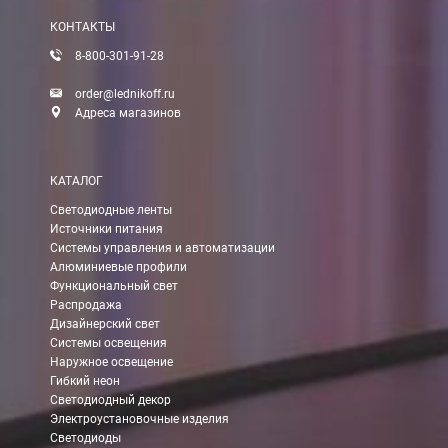
КОНТАКТЫ
8-800-301-91-28
Доставка:
order@lednikoff.ru
Адреса магазинов
Самовывоз
КАТАЛОГ
Вы можете самостоятельно забрать заказ в одном из наших
м
Светодиодные ленты
Источники питания
В Москве (внутри МКАД)
Системы управления и автоматизации
Алюминиевые профили
БЕСПЛАТНАЯ доставка при сумме заказа от 7000 руб.
Функциональный свет
При заказе менее 7000 руб. стоимость доставки 750 руб.
Распродажа
Дизайнерский свет
Системы освещения
В Москве и МО (за МКАД)
Наружное освещение
Гибкий неон
При заказе от 7000 руб. стоимость доставки равна 30 руб. з
Светодиодный декор
Электроустановочные изделия
При заказе менее 7000 руб. стоимость доставки 750 руб. + 30
Светодиоды