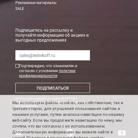
Рекламные материалы
В Санкт-Петербурге
SALE
БЕСПЛАТНАЯ доставка при сумме заказа от 7000 руб.
При заказе менее 7000 руб. стоимость доставки рассчитывает
Подпишитесь на рассылку и
получайте информацию об акциях и
выгодных предложениях
Boxberry
Мы можем доставить ваши заказы сервисом компании Boxberr
Подтверждаю, что ознакомлен и
Транспортные компании
согласен с условиями
политики
конфиденциальности
Мы можем отправить ваш заказ транспортной компанией в др
ПОДПИСАТЬСЯ
Доставка до ТК от 7000 руб. БЕСПЛАТНО.
Используется защита от спама reCAPTCHA,
При заказе менее 7000 руб. стоимость доставки до ТК 750 руб
Мы используем файлы «cookie», как собственные, так и
Политика конфиденциальности Google
и
Условия
использования
.
третьих сторон, для улучшения пользования сайтом и
Стоимость доставки ТК до Вашего пункта назначения Вы мож
нашими услугами, путем анализа навигации по нашему
Подробнее об
оплате и доставке
веб-сайту. Если вы продолжите навигацию по нему, мы
сочтем, что вы согласны с их использованием.
Дополнительную информацию вы можете найти в
нашей
Политике
в отношении файлов «cookie».