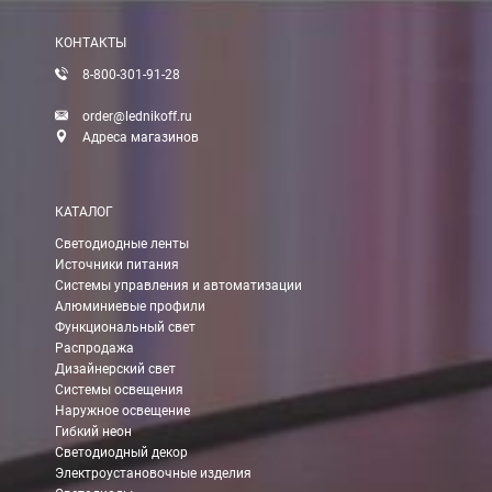
После получения оплаты счета с Вами свяжется менеджер для 
КОНТАКТЫ
8-800-301-91-28
Доставка:
order@lednikoff.ru
Адреса магазинов
Самовывоз
КАТАЛОГ
Вы можете самостоятельно забрать заказ в одном из наших
м
Светодиодные ленты
Источники питания
В Москве (внутри МКАД)
Системы управления и автоматизации
Алюминиевые профили
БЕСПЛАТНАЯ доставка при сумме заказа от 7000 руб.
Функциональный свет
При заказе менее 7000 руб. стоимость доставки 750 руб.
Распродажа
Дизайнерский свет
Системы освещения
В Москве и МО (за МКАД)
Наружное освещение
Гибкий неон
При заказе от 7000 руб. стоимость доставки равна 30 руб. з
Светодиодный декор
Электроустановочные изделия
При заказе менее 7000 руб. стоимость доставки 750 руб. + 30