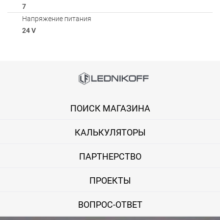
7
Напряжение питания
24 V
Способы оплаты
Онлайн оплата банковской картой
ПОИСК МАГАЗИНА
Вы можете оплатить покупку на сайте банковской картой Visa,
КАЛЬКУЛЯТОРЫ
Оплата при получении
Вы можете оплатить заказ непосредственно при получении б
ПАРТНЕРСТВО
ВНИМАНИЕ! Оплата при получении возможна только для Моск
ПРОЕКТЫ
Безналичная оплата по счету
ВОПРОС-ОТВЕТ
Вы можете оплатить заказ по выставленному счету в любом 