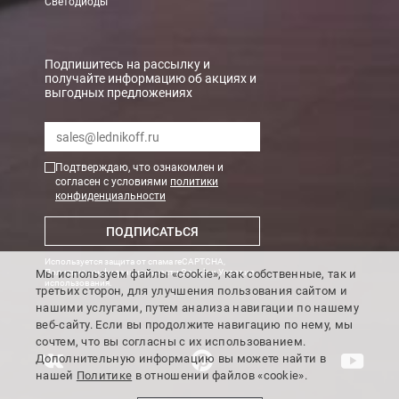
Светодиоды
В Санкт-Петербурге
БЕСПЛАТНАЯ доставка при сумме заказа от 7000 руб.
Подпишитесь на рассылку и
получайте информацию об акциях и
При заказе менее 7000 руб. стоимость доставки рассчитывает
выгодных предложениях
Boxberry
Мы можем доставить ваши заказы сервисом компании Boxberr
Подтверждаю, что ознакомлен и
согласен с условиями
политики
конфиденциальности
Транспортные компании
ПОДПИСАТЬСЯ
Мы можем отправить ваш заказ транспортной компанией в др
Используется защита от спама reCAPTCHA,
Доставка до ТК от 7000 руб. БЕСПЛАТНО.
Мы используем файлы «cookie», как собственные, так и
Политика конфиденциальности Google
и
Условия
использования
.
третьих сторон, для улучшения пользования сайтом и
При заказе менее 7000 руб. стоимость доставки до ТК 750 руб
нашими услугами, путем анализа навигации по нашему
веб-сайту. Если вы продолжите навигацию по нему, мы
Стоимость доставки ТК до Вашего пункта назначения Вы мож
сочтем, что вы согласны с их использованием.
Подробнее об
оплате и доставке
Дополнительную информацию вы можете найти в
нашей
Политике
в отношении файлов «cookie».