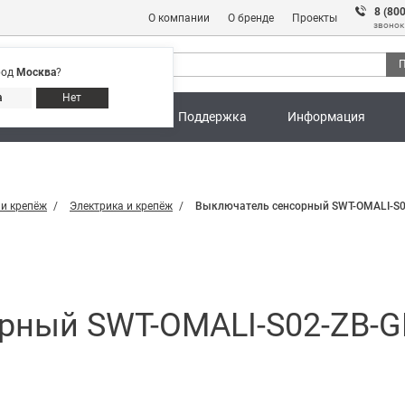
8 (80
О компании
О бренде
Проекты
звонок
П
род
Москва
?
Адреса магазинов
8 (800) 301 91 28
а
Нет
ны
Калькуляторы
Поддержка
Информация
 и крепёж
Электрика и крепёж
Выключатель сенсорный SWT-OMALI-S02-ZB
ный SWT-OMALI-S02-ZB-GD 