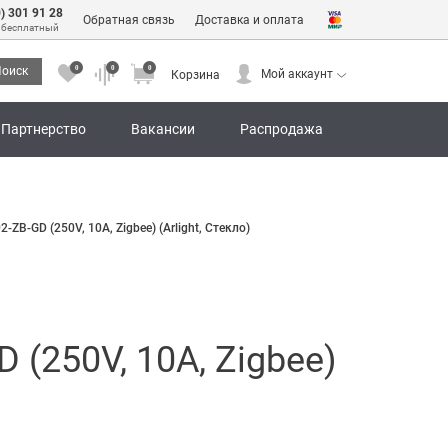
0) 301 91 28
Обратная связь
Доставка и оплата
 бесплатный
0
0
0
оиск
Мой аккаунт
Корзина
0
0
0
Мой аккаунт
Корзина
Партнерство
Вакансии
Распродажа
-GD (250V, 10A, Zigbee) (Arlight, Стекло)
(250V, 10A, Zigbee)