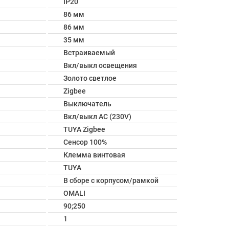
IP20
86 мм
86 мм
35 мм
Встраиваемый
Вкл/выкл освещения
Золото светлое
Zigbee
Выключатель
Вкл/выкл AC (230V)
TUYA Zigbee
Сенсор 100%
Клемма винтовая
TUYA
В сборе с корпусом/рамкой
OMALI
90;250
1