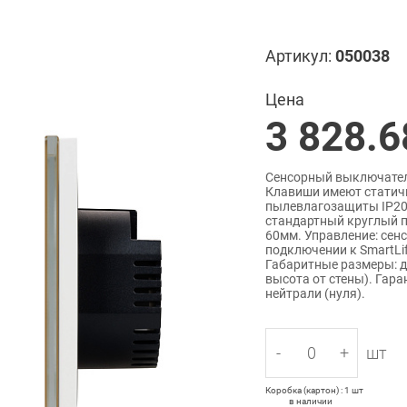
Артикул:
050038
Цена
3 828.6
Сенсорный выключатель 
Клавиши имеют статичн
пылевлагозащиты IP20
стандартный круглый п
60мм. Управление: сен
подключении к SmartLif
Габаритные размеры: д
высота от стены). Гара
нейтрали (нуля).
-
+
шт
Коробка (картон) : 1 шт
в наличии