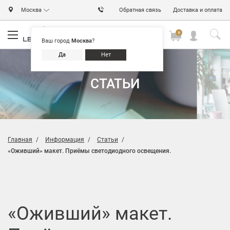
Москва
Обратная связь
Доставка и оплата
0
0
0
Ваш город
Москва
?
Да
Нет
СТАТЬИ
Главная
Информация
Статьи
«Оживший» макет. Приёмы светодиодного освещения.
«Оживший» макет.