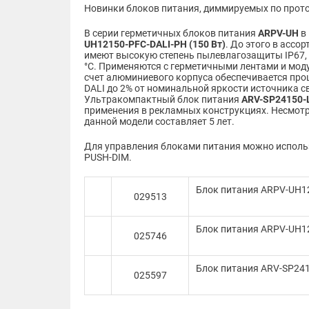
Новинки блоков питания, диммируемых по прото
В серии герметичных блоков питания
ARPV-UH
в 
UH12150-PFC-DALI-PH (150 Вт)
. До этого в ассо
имеют высокую степень пылевлагозащиты IP67, з
°С. Применяются с герметичными лентами и мод
счет алюминиевого корпуса обеспечивается про
DALI до 2% от номинальной яркости источника с
Ультракомпактный блок питания
ARV-SP24150-L
применения в рекламных конструкциях. Несмотр
данной модели составляет 5 лет.
Для управления блоками питания можно использ
PUSH-DIM.
Блок питания ARPV-UH121
029513
Блок питания ARPV-UH12
025746
Блок питания ARV-SP241
025597