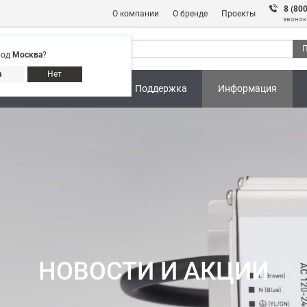
8 (80
О компании
О бренде
Проекты
звонок
П
род
Москва
?
Адреса магазинов
8 (800) 301 91 28
а
Нет
ны
Калькуляторы
Поддержка
Информация
НОВОСТИ И АКЦИИ