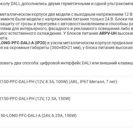
колу DALI, дополнились двумя герметичными и одной ультракомп
металлическом корпусе две модели с выходным напряжением 12 В
ртименте были модели с напряжением питания только 24 В. Блоки п
ащиту от грозы и перегрева с автовосстановлением и способны ра
улями для интерьерного, фасадного и рекламного освещения либо
цесс естественного охлаждения. У блоков питания
ARPV-UH
высокий
вета.
ONG-PFC-DALI-A (IP20)
в узком металлическом корпусе предназна
я на скромные габариты (360×40×21 мм), у блока питания высока
овать два способа: цифровой интерфейс DALI или внешний клави
00-PFC-DALI-PH (12V, 8.3A, 100W) (ARL, IP67 Металл, 7 лет)
150-PFC-DALI-PH (12V, 12.5A, 150W)
50-LONG-PFC-DALI-A (24V, 6.25A, 150W)