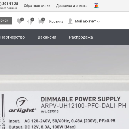
0) 301 91 28
Обратная связь
Доставка и оплата
 бесплатный
0
0
0
оиск
Мой аккаунт
Корзина
0
0
0
Мой аккаунт
Корзина
Партнерство
Вакансии
Распродажа