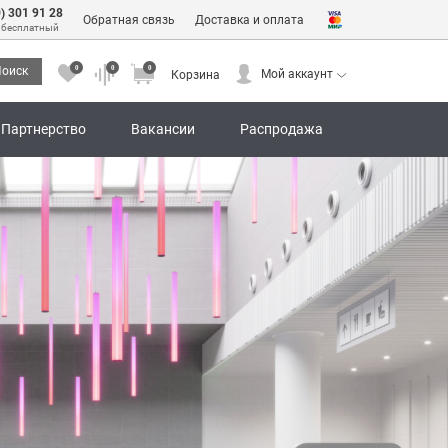
0) 301 91 28
Обратная связь
Доставка и оплата
 бесплатный
0
0
0
оиск
Мой аккаунт
Корзина
0
0
0
Мой аккаунт
Корзина
Партнерство
Вакансии
Распродажа