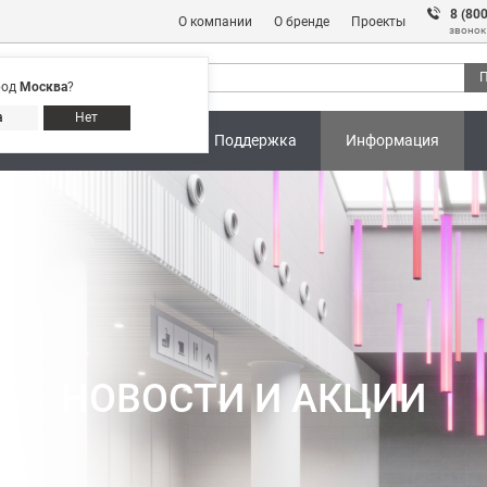
8 (80
О компании
О бренде
Проекты
звонок
П
род
Москва
?
Адреса магазинов
8 (800) 301 91 28
а
Нет
ны
Калькуляторы
Поддержка
Информация
НОВОСТИ И АКЦИИ