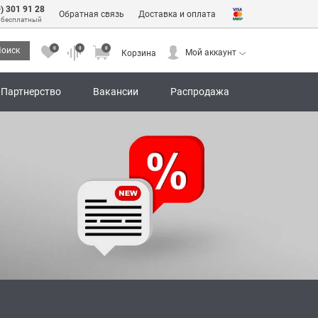
0) 301 91 28
Обратная связь
Доставка и оплата
 бесплатный
0
0
0
оиск
Мой аккаунт
Корзина
0
0
0
Мой аккаунт
Корзина
Партнерство
Вакансии
Распродажа