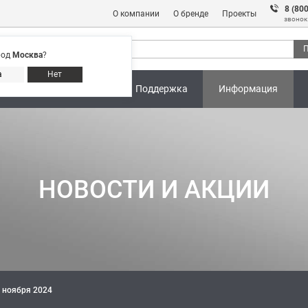
8 (80
О компании
О бренде
Проекты
звонок
П
род
Москва
?
Адреса магазинов
8 (800) 301 91 28
а
Нет
ны
Калькуляторы
Поддержка
Информация
НОВОСТИ И АКЦИИ
 ноября 2024