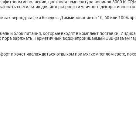
афитовом исполнении, цветовая температура новинок 3000 К, CRI>8
зовать светильник для интерьерного и уличного декоративного о
ликах веранд, кафе и беседок. Диммирование на 10, 60 или 100% п
ель и блок питания, которые входят в комплект поставки. Индикац
ик пора заряжать. Герметичный водонепроницаемый USB-разъем га
мфорт и хочет наслаждаться отдыхом при мягком теплом свете, пох