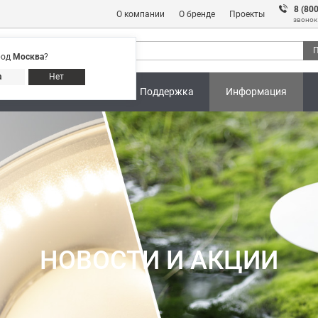
8 (80
О компании
О бренде
Проекты
звонок
П
род
Москва
?
Адреса магазинов
8 (800) 301 91 28
а
Нет
ны
Калькуляторы
Поддержка
Информация
НОВОСТИ И АКЦИИ