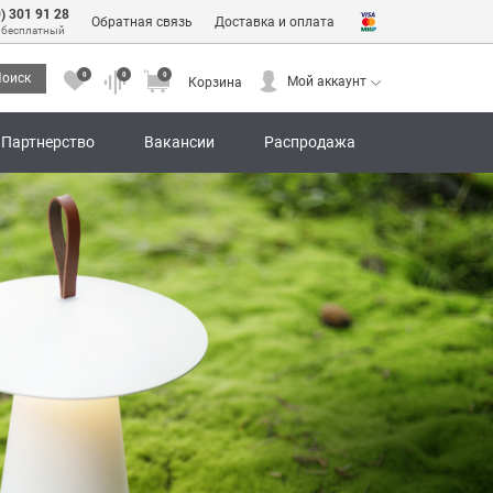
0) 301 91 28
Обратная связь
Доставка и оплата
 бесплатный
0
0
0
оиск
Мой аккаунт
Корзина
0
0
0
Мой аккаунт
Корзина
Партнерство
Вакансии
Распродажа