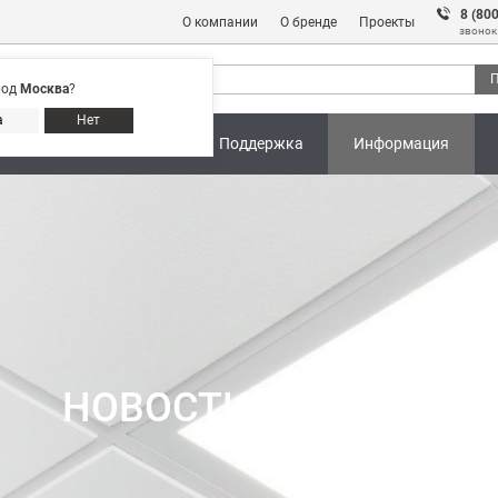
8 (80
О компании
О бренде
Проекты
звонок
П
род
Москва
?
Адреса магазинов
8 (800) 301 91 28
а
Нет
ны
Калькуляторы
Поддержка
Информация
НОВОСТИ И АКЦИИ