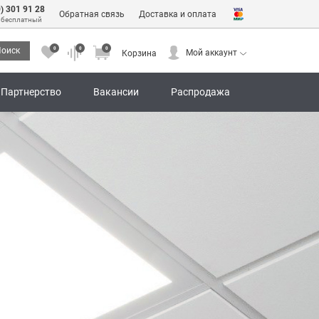
0) 301 91 28
Обратная связь
Доставка и оплата
 бесплатный
0
0
0
оиск
Мой аккаунт
Корзина
0
0
0
Мой аккаунт
Корзина
Партнерство
Вакансии
Распродажа