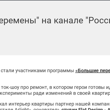
еремены" на канале "Росси
 стали участниками программы
«Большие пер
 ток-шоу про ремонт, в котором герои готовы
ксперименты ради изменений в своей кварти
ажал интерьер квартиры партнер нашей компан
стиле Arlight», основатель
студии
Flat Design
- 