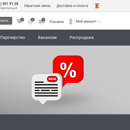
0) 301 91 28
Обратная связь
Доставка и оплата
 бесплатный
0
0
0
оиск
Мой аккаунт
Корзина
0
0
0
Мой аккаунт
Корзина
Партнерство
Вакансии
Распродажа