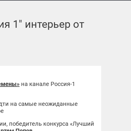
я 1" интерьер от
емены»
на канале Россия-1
 идти на самые неожиданные
ре
ии, победитель конкурса «Лучший
Артем Попов