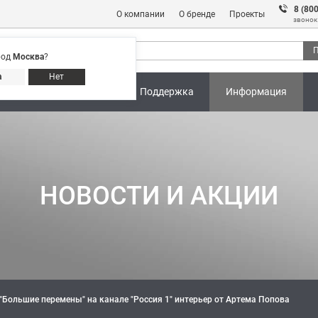
8 (80
О компании
О бренде
Проекты
звонок
П
род
Москва
?
Адреса магазинов
8 (800) 301 91 28
а
Нет
ны
Калькуляторы
Поддержка
Информация
НОВОСТИ И АКЦИИ
"Большие перемены" на канале "Россия 1" интерьер от Артема Попова