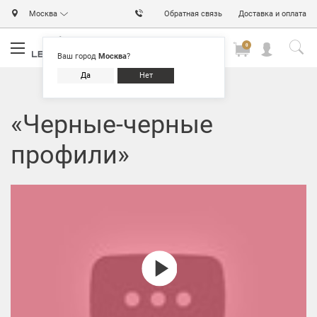
Москва
Обратная связь
Доставка и оплата
0
0
0
Ваш город
Москва
?
Да
Нет
«Черные-черные
профили»