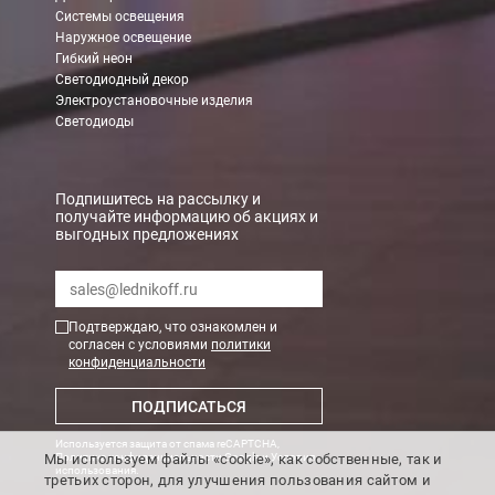
Системы освещения
Наружное освещение
Гибкий неон
Светодиодный декор
Электроустановочные изделия
Светодиоды
Подпишитесь на рассылку и
получайте информацию об акциях и
выгодных предложениях
Подтверждаю, что ознакомлен и
согласен с условиями
политики
конфиденциальности
ПОДПИСАТЬСЯ
Используется защита от спама reCAPTCHA,
Мы используем файлы «cookie», как собственные, так и
Политика конфиденциальности Google
и
Условия
использования
.
третьих сторон, для улучшения пользования сайтом и