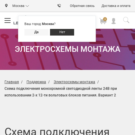
Москва
Обратная связь
Доставка и оплата
0
0
0
Ваш город
Москва
?
Да
Нет
ЭЛЕКТРОСХЕМЫ МОНТАЖА
Главная
Поддержка
Электросхемы монтажа
СВЕТОДИОДНОЙ ЛЕНТЫ
Схема подключения монохромной светодиодной ленты 24В при
использовании 2-х 12-ти вольтовых блоков питания. Вариант 2
Схема подключения