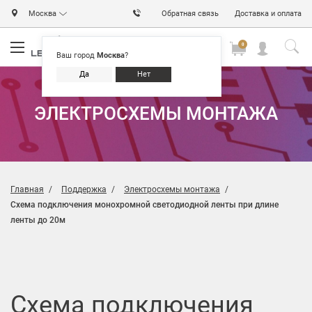
Москва
Обратная связь
Доставка и оплата
0
0
0
Ваш город
Москва
?
Да
Нет
ЭЛЕКТРОСХЕМЫ МОНТАЖА
Главная
Поддержка
Электросхемы монтажа
СВЕТОДИОДНОЙ ЛЕНТЫ
Схема подключения монохромной светодиодной ленты при длине
ленты до 20м
Схема подключения