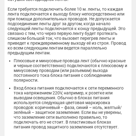
Если требуется подключить более 10 м. ленты, то каждая
лента подключается к выходу блоку непосредственно или
при помощи дополнительных проводов. Не допускается
подсоединение ленты друг за другом, когда начало
следующей ленты подключается к концу предыдущей. Это
связано с тем, что через первую ленту будет протекать
слишком большой ток, что вызовет перегрев ленты и
приведет к преждевременному выходу её из строя. Провод
ко всем следующим лентам ведется параллельно
предыдущим лентам.
Плюсовые и минусовые провода лент (обычно красные
и черные соответственно) подключаются к плюсовому и
минусовому проводам (или разъемам) выхода
постоянного тока блока питания с соблюдением
полярности.
Вход блока питания подключается к сети переменного
тока напряжением 220V, например, к розетке или
выводам освещения. Обычно в блоках питания
используется следующая цветовая маркировка
проводов: коричневый – фаза, синий – ноль, желтый/
зелёный – защитное заземление. Если вы не уверены,
что заземление сети выполнено правильно, то
подключать его не стоит. В пластиковых блоках
питания провод защитного заземления отсутствует.