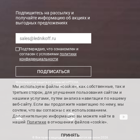
Подпишитесь на рассылку и
получайте информацию об акциях и
выгодных предложениях
Подтверждаю, что ознакомлен и
согласен с условиями
политики
конфиденциальности
ПОДПИСАТЬСЯ
Используется защита от спама reCAPTCHA,
Мы используем файлы «cookie», как собственные, так и
Политика конфиденциальности Google
и
Условия
использования
.
третьих сторон, для улучшения пользования сайтом и
нашими услугами, путем анализа навигации по нашему
веб-сайту. Если вы продолжите навигацию по нему, мы
сочтем, что вы согласны с их использованием.
Дополнительную информацию вы можете найти в
нашей
Политике
в отношении файлов «cookie».
ПРИНЯТЬ
© Все права защищены и охраняются законом 2026