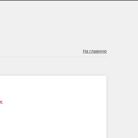
На главную
Y
.