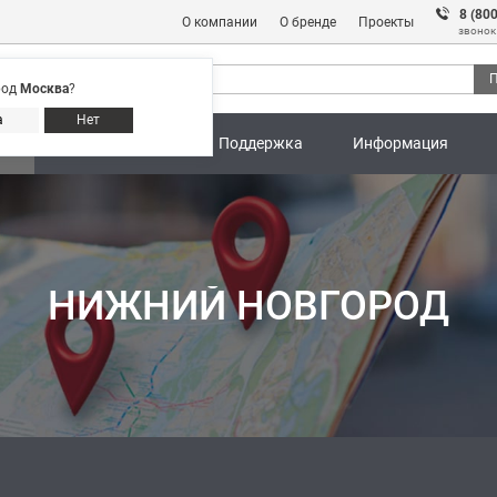
8 (80
О компании
О бренде
Проекты
звонок
П
род
Москва
?
Адреса магазинов
8 (800) 301 91 28
а
Нет
ны
Калькуляторы
Поддержка
Информация
НИЖНИЙ НОВГОРОД