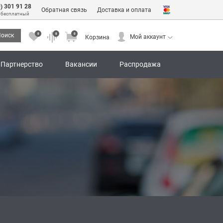
0) 301 91 28
Обратная связь
Доставка и оплата
 бесплатный
0
0
0
оиск
Мой аккаунт
Корзина
0
0
0
Мой аккаунт
Корзина
Партнерство
Вакансии
Распродажа