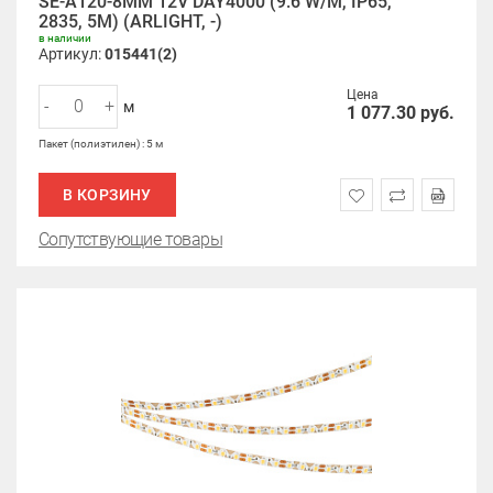
SE-A120-8MM 12V DAY4000 (9.6 W/M, IP65,
2835, 5M) (ARLIGHT, -)
в наличии
Артикул:
015441(2)
Цена
-
+
м
1 077.30
руб.
Пакет (полиэтилен) : 5 м
В КОРЗИНУ
Сопутствующие товары