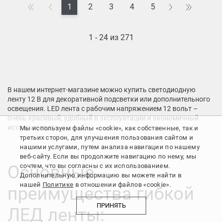
1
2
3
4
5
1 - 24 из 271
В нашем интернет-магазине можно купить светодиодную
ленту 12 В для декоративной подсветки или дополнительного
освещения. LED лента с рабочим напряжением 12 вольт –
очень красивый, удобный в эксплуатации и экономичный
источник света.
Мы используем файлы «cookie», как собственные, так и
третьих сторон, для улучшения пользования сайтом и
нашими услугами, путем анализа навигации по нашему
веб-сайту. Если вы продолжите навигацию по нему, мы
Основные
сочтем, что вы согласны с их использованием.
Дополнительную информацию вы можете найти в
нашей
Политике
в отношении файлов «cookie».
преимущества гибкой
ПРИНЯТЬ
ЛЕД ленты: