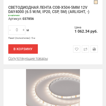
СВЕТОДИОДНАЯ ЛЕНТА COB-X504-5MM 12V
DAY4000 (6.5 W/M, IP20, CSP, 5M) (ARLIGHT, -)
в наличии
Артикул:
037856
Цена
-
+
м
1 062.34
руб.
Пакет (полиэтилен) : 5 м
В КОРЗИНУ
Сопутствующие товары