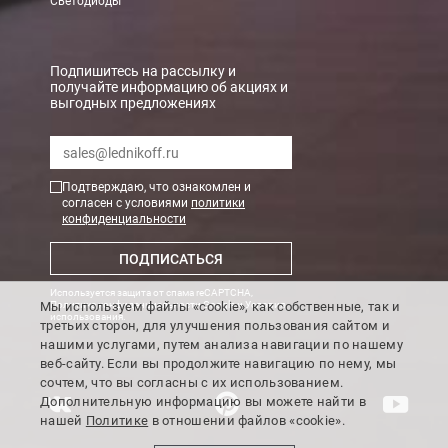
Светодиоды
Подпишитесь на рассылку и
получайте информацию об акциях и
выгодных предложениях
Подтверждаю, что ознакомлен и
согласен с условиями
политики
конфиденциальности
ПОДПИСАТЬСЯ
Используется защита от спама reCAPTCHA,
Мы используем файлы «cookie», как собственные, так и
Политика конфиденциальности Google
и
Условия
использования
.
третьих сторон, для улучшения пользования сайтом и
нашими услугами, путем анализа навигации по нашему
веб-сайту. Если вы продолжите навигацию по нему, мы
сочтем, что вы согласны с их использованием.
Дополнительную информацию вы можете найти в
нашей
Политике
в отношении файлов «cookie».