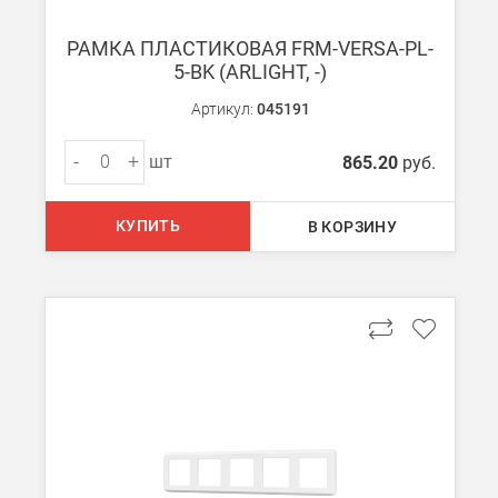
При заказе менее 7000 руб. стоимость доставки рассчитывает
РАМКА ПЛАСТИКОВАЯ FRM-VERSA-PL-
5-BK (ARLIGHT, -)
Boxberry
Мы можем доставить ваши заказы сервисом компании Boxberr
Артикул:
045191
-
+
шт
865.20
руб.
Транспортные компании
Мы можем отправить ваш заказ транспортной компанией в др
КУПИТЬ
В КОРЗИНУ
Доставка до ТК от 7000 руб. БЕСПЛАТНО.
При заказе менее 7000 руб. стоимость доставки до ТК 750 руб
Стоимость доставки ТК до Вашего пункта назначения Вы мож
Подробнее об
оплате и доставке