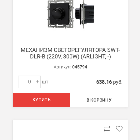
При заказе менее 7000 руб. стоимость доставки 750 руб. + 30
В Санкт-Петербурге
БЕСПЛАТНАЯ доставка при сумме заказа от 7000 руб.
При заказе менее 7000 руб. стоимость доставки рассчитывает
МЕХАНИЗМ СВЕТОРЕГУЛЯТОРА SWT-
DLR-B (220V, 300W) (ARLIGHT, -)
Boxberry
Мы можем доставить ваши заказы сервисом компании Boxberr
Артикул:
045794
-
+
шт
638.16
руб.
Транспортные компании
Мы можем отправить ваш заказ транспортной компанией в др
КУПИТЬ
В КОРЗИНУ
Доставка до ТК от 7000 руб. БЕСПЛАТНО.
При заказе менее 7000 руб. стоимость доставки до ТК 750 руб
Стоимость доставки ТК до Вашего пункта назначения Вы мож
Подробнее об
оплате и доставке