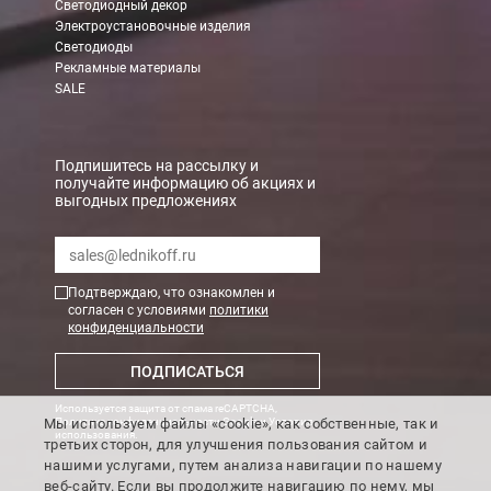
Светодиодный декор
Электроустановочные изделия
Светодиоды
Рекламные материалы
SALE
Подпишитесь на рассылку и
получайте информацию об акциях и
выгодных предложениях
Подтверждаю, что ознакомлен и
согласен с условиями
политики
конфиденциальности
ПОДПИСАТЬСЯ
Используется защита от спама reCAPTCHA,
Мы используем файлы «cookie», как собственные, так и
Политика конфиденциальности Google
и
Условия
использования
.
третьих сторон, для улучшения пользования сайтом и
нашими услугами, путем анализа навигации по нашему
веб-сайту. Если вы продолжите навигацию по нему, мы