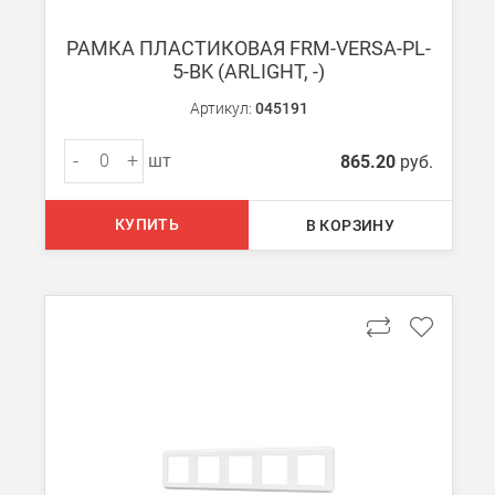
При заказе менее 7000 руб. стоимость доставки рассчитывает
РАМКА ПЛАСТИКОВАЯ FRM-VERSA-PL-
5-BK (ARLIGHT, -)
Boxberry
Мы можем доставить ваши заказы сервисом компании Boxberr
Артикул:
045191
-
+
шт
865.20
руб.
Транспортные компании
Мы можем отправить ваш заказ транспортной компанией в др
КУПИТЬ
В КОРЗИНУ
Доставка до ТК от 7000 руб. БЕСПЛАТНО.
При заказе менее 7000 руб. стоимость доставки до ТК 750 руб
Стоимость доставки ТК до Вашего пункта назначения Вы мож
Подробнее об
оплате и доставке