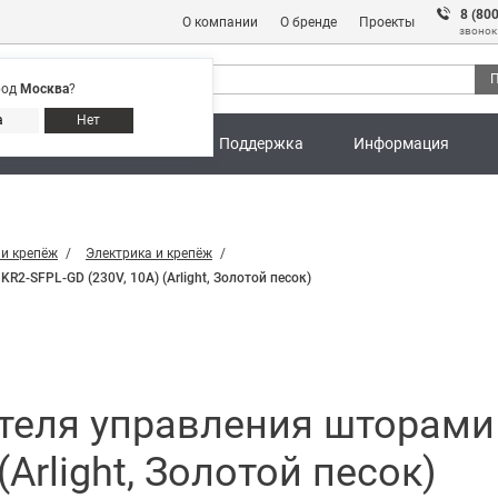
8 (80
О компании
О бренде
Проекты
звонок
П
род
Москва
?
Адреса магазинов
8 (800) 301 91 28
а
Нет
ны
Калькуляторы
Поддержка
Информация
 и крепёж
Электрика и крепёж
SFPL-GD (230V, 10A) (Arlight, Золотой песок)
еля управления шторами
(Arlight, Золотой песок)