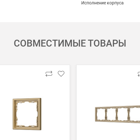
Исполнение корпуса
СОВМЕСТИМЫЕ ТОВАРЫ
 картой Visa, Mastercard, МИР.
 получении банковской картой или наличными.
ько для Москвы, Московской области и Санкт-Петербурга.
ету в любом удобном Вам банке.
енеджер для уточнения даты доставки. Обратите внимание, что день