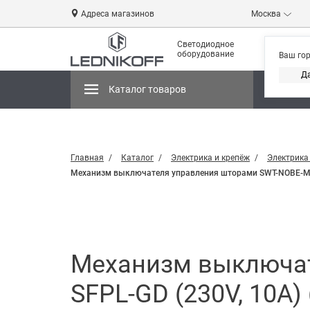
Адреса магазинов
Москва
Светодиодное
оборудование
Ваш го
Д
Каталог товаров
Магази
Главная
Каталог
Электрика и крепёж
Электрика
Механизм выключателя управления шторами SWT-NOBE-MKR2-
Механизм выключат
SFPL-GD (230V, 10A) 