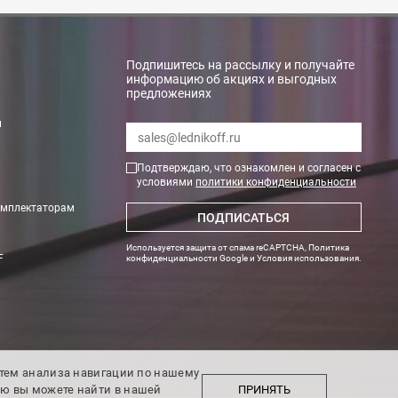
Подпишитесь на рассылку и получайте
информацию об акциях и выгодных
предложениях
rry»
и
Подтверждаю, что ознакомлен и согласен с
условиями
политики конфиденциальности
омплектаторам
ПОДПИСАТЬСЯ
Используется защита от спама reCAPTCHA,
Политика
F
конфиденциальности Google
и
Условия использования
.
тах. Необходимые данные по весу и размеру оборудования Вам пр
утем анализа навигации по нашему
ПРИНЯТЬ
ию вы можете найти в нашей