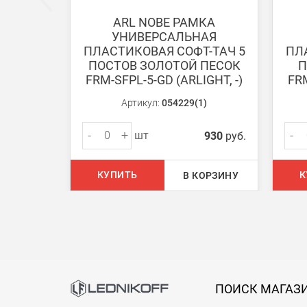
ARL NOBE РАМКА
УНИВЕРСАЛЬНАЯ
Доставка:
ПЛАСТИКОВАЯ СОФТ-ТАЧ 5
ПЛ
ПОСТОВ ЗОЛОТОЙ ПЕСОК
П
FRM-SFPL-5-GD (ARLIGHT, -)
FRM
Самовывоз
Вы можете самостоятельно забрать заказ в одн
Артикул:
054229(1)
-
+
-
шт
930
руб.
В Москве (внутри МКАД)
БЕСПЛАТНАЯ доставка при сумме заказа от 7000
КУПИТЬ
К
В КОРЗИНУ
При заказе менее 7000 руб. стоимость доставки 
В Москве и МО (за МКАД)
При заказе от 7000 руб. стоимость доставки рав
При заказе менее 7000 руб. стоимость доставки 7
ПОИСК МАГАЗ
В Санкт-Петербурге