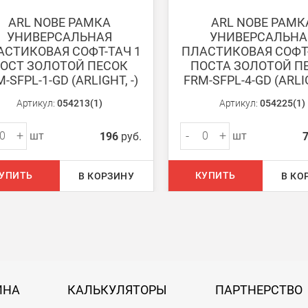
ARL NOBE РАМКА
ARL NOBE РАМК
УНИВЕРСАЛЬНАЯ
УНИВЕРСАЛЬНА
АСТИКОВАЯ СОФТ-ТАЧ 1
ПЛАСТИКОВАЯ СОФТ-
ОСТ ЗОЛОТОЙ ПЕСОК
ПОСТА ЗОЛОТОЙ П
-SFPL-1-GD (ARLIGHT, -)
FRM-SFPL-4-GD (ARLIG
ом из наших
магазинов
Артикул:
054213(1)
Артикул:
054225(1)
+
-
+
шт
шт
196
руб.
 руб.
УПИТЬ
КУПИТЬ
В КОРЗИНУ
В КО
750 руб.
на 30 руб. за каждый км от МКАД.
50 руб. + 30 руб. за каждый км от МКАД.
ИНА
КАЛЬКУЛЯТОРЫ
ПАРТНЕРСТВО