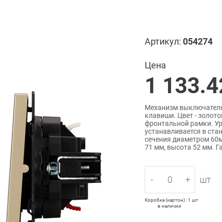
Артикул:
054274
Цена
1 133.4
Механизм выключателя 
клавиши. Цвет - золото
фронтальной рамки. У
устанавливается в ста
сечения диаметром 60м
71 мм, высота 52 мм. Г
-
+
шт
Коробка (картон) : 1 шт
в наличии