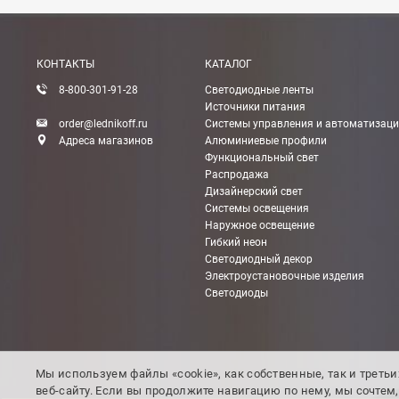
БЕСПЛАТНАЯ доставка при сумме заказа от 7000
При заказе менее 7000 руб. стоимость доставки 
КОНТАКТЫ
КАТАЛОГ
8-800-301-91-28
Светодиодные ленты
Boxberry
Источники питания
Мы можем доставить ваши заказы сервисом комп
order@lednikoff.ru
Системы управления и автоматизац
Адреса магазинов
Алюминиевые профили
Функциональный свет
Транспортные компании
Распродажа
Дизайнерский свет
Мы можем отправить ваш заказ транспортной ко
Системы освещения
Доставка до ТК от 7000 руб. БЕСПЛАТНО.
Наружное освещение
Гибкий неон
При заказе менее 7000 руб. стоимость доставки д
Светодиодный декор
Электроустановочные изделия
Стоимость доставки ТК до Вашего пункта назна
Светодиоды
Подробнее об
оплате и доставке
Мы используем файлы «cookie», как собственные, так и треть
веб-сайту. Если вы продолжите навигацию по нему, мы сочте