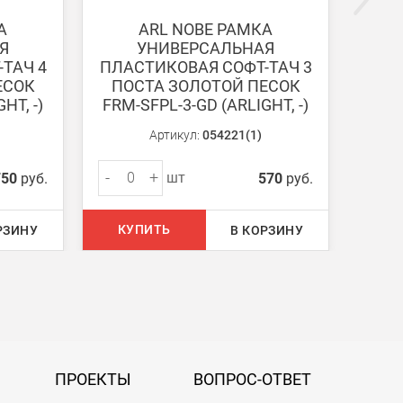
А
ARL NOBE РАМКА
Я
УНИВЕРСАЛЬНАЯ
ТАЧ 4
ПЛАСТИКОВАЯ СОФТ-ТАЧ 3
ПЛА
ЕСОК
ПОСТА ЗОЛОТОЙ ПЕСОК
ПО
HT, -)
FRM-SFPL-3-GD (ARLIGHT, -)
FRM-
Артикул:
054221(1)
-
+
-
шт
750
руб.
570
руб.
КУПИТЬ
КУ
РЗИНУ
В КОРЗИНУ
ПРОЕКТЫ
ВОПРОС-ОТВЕТ