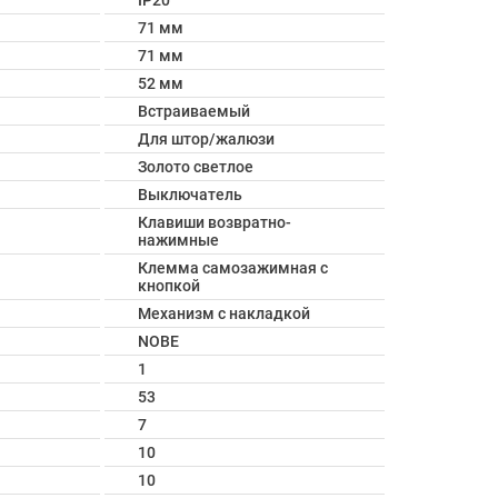
IP20
71 мм
71 мм
52 мм
Встраиваемый
Для штор/жалюзи
Золото светлое
Выключатель
Клавиши возвратно-
нажимные
Клемма самозажимная с
кнопкой
Механизм с накладкой
NOBE
1
53
7
10
10