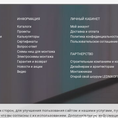
 руб.
рассчитывается индивидуально, согласно габаритам и весу груза.
ИНФОРМАЦИЯ
ЛИЧНЫЙ КАБИНЕТ
Каталоги
Мой аккаунт
Проекты
Доставка и оплата
ании Boxberry. При оформлении заказа выберете «Доставка Boxbe
ии
Калькуляторы
Политика конфиденциальност
Сертификаты
Пользовательское соглашение
Вопрос-ответ
Схемы ниш для монтажа
ПАРТНЕРСТВО
Электросхемы монтажа
мпанией в другие города России.
Гарантия и возврат
Строительным компаниям и к
Новости и акции
Дизайнерам и архитекторам
Видео
Монтажникам
о ТК 750 руб.
Открой свой шоурум LEDNIKOF
чения Вы можете рассчитать с помощью калькулятора ТК на их сай
их сторон, для улучшения пользования сайтом и нашими услугами, п
м, что вы согласны с их использованием. Дополнительную информац
© Все права защищены и охраняются законом 2026