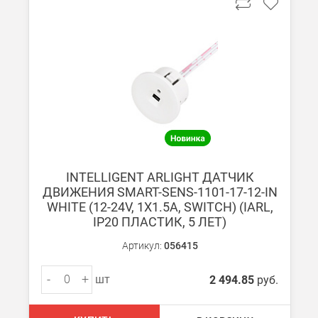
При заказе от 7000 руб. стоимость доставки равна 30 руб. з
При заказе менее 7000 руб. стоимость доставки 750 руб. + 30
В Санкт-Петербурге
БЕСПЛАТНАЯ доставка при сумме заказа от 7000 руб.
При заказе менее 7000 руб. стоимость доставки рассчитывает
Boxberry
INTELLIGENT ARLIGHT ДАТЧИК
Мы можем доставить ваши заказы сервисом компании Boxberr
ДВИЖЕНИЯ SMART-SENS-1101-17-12-IN
WHITE (12-24V, 1X1.5A, SWITCH) (IARL,
IP20 ПЛАСТИК, 5 ЛЕТ)
Транспортные компании
Мы можем отправить ваш заказ транспортной компанией в др
Артикул:
056415
Доставка до ТК от 7000 руб. БЕСПЛАТНО.
-
+
шт
2 494.85
руб.
При заказе менее 7000 руб. стоимость доставки до ТК 750 руб
Стоимость доставки ТК до Вашего пункта назначения Вы мож